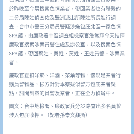
於昨晚至今晨搜索色情業者，帶回業者也有聯繫的
二分局陳姓偵查佐及豐洲派出所陳姓所長進行調
查。台中市警三分局員警疑涉嫌包庇北區一家色情
SPA館，由廉政署中區調查組檢察官詹常輝今天指揮
廉政官搜索涉案員警住處及辦公室，以及搜索色情
SPA館，帶回蔡姓、吳姓、黃姓、王姓員警、涉案業
者。
廉政官查扣洋菸、洋酒、茶葉等物，懷疑是業者行
賄員警物品，檢方針對本案疑似警方包庇業者疑
點，訊問到案的員警及業者，正在全力偵辦中。
圖文：台中地檢署、廉政署兵分22路查出多名員警
涉入包庇收押。（記者孫崇文翻攝）