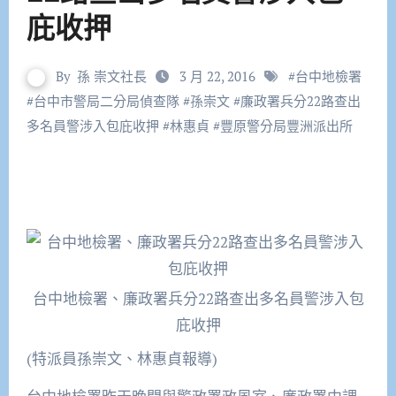
庇收押
By
孫 崇文社長
3 月 22, 2016
#
台中地檢署
#
台中市警局二分局偵查隊
#
孫崇文
#
廉政署兵分22路查出
多名員警涉入包庇收押
#
林惠貞
#
豐原警分局豐洲派出所
台中地檢署、廉政署兵分22路查出多名員警涉入包
庇收押
(特派員孫崇文、林惠貞報導)