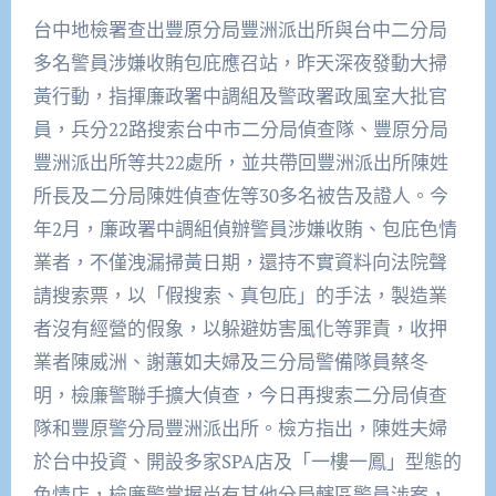
台中地檢署查出豐原分局豐洲派出所與台中二分局
多名警員涉嫌收賄包庇應召站，昨天深夜發動大掃
黃行動，指揮廉政署中調組及警政署政風室大批官
員，兵分22路搜索台中市二分局偵查隊、豐原分局
豐洲派出所等共22處所，並共帶回豐洲派出所陳姓
所長及二分局陳姓偵查佐等30多名被告及證人。今
年2月，廉政署中調組偵辦警員涉嫌收賄、包庇色情
業者，不僅洩漏掃黃日期，還持不實資料向法院聲
請搜索票，以「假搜索、真包庇」的手法，製造業
者沒有經營的假象，以躲避妨害風化等罪責，收押
業者陳威洲、謝蕙如夫婦及三分局警備隊員蔡冬
明，檢廉警聯手擴大偵查，今日再搜索二分局偵查
隊和豐原警分局豐洲派出所。檢方指出，陳姓夫婦
於台中投資、開設多家SPA店及「一樓一鳳」型態的
色情店，檢廉警掌握尚有其他分局轄區警員涉案，