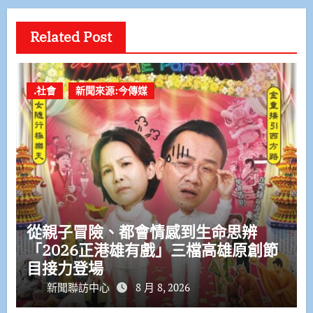
Related Post
.社會
新聞來源:今傳媒
從親子冒險、都會情感到生命思辨
「2026正港雄有戲」三檔高雄原創節
目接力登場
新聞聯訪中心
8 月 8, 2026