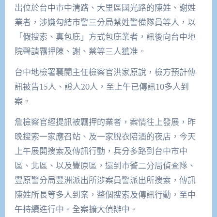
出位於台中市中清路、大里區國光路的陳姓、謝姓
業者，涉嫌勾結市警三分局蔡姓警備隊員等人，以
「假搜索、真包庇」方式包庇業者，訊後向台中地
院聲請羈押陳、謝、蔡等三人獲准。
台中地檢署襄閱主任檢察官洪家原說，檢方預計傳
訊被告15人、證人20人，至上午已傳訊10多人到
案。
詹檢察官經提訊被羈押的業者，案情往上發展，昨
晚搜索一家應召站、及一家脫衣陪酒的夜店，今天
上午展開搜索及傳訊行動，兵分多路到台中市中
區、北區、以及豐原區，還到市警二分局偵查隊、
豐原警分局豐洲派出所涉案員警派出所搜索，傳訊
陳姓所長等多人到案，整個搜索及傳訊行動，至中
午持續進行中。全案擴大偵辦中。