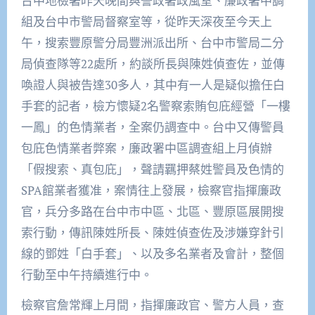
台中地檢署昨天晚間與警政署政風室、廉政署中調
組及台中市警局督察室等，從昨天深夜至今天上
午，搜索豐原警分局豐洲派出所、台中市警局二分
局偵查隊等22處所，約談所長與陳姓偵查佐，並傳
喚證人與被告達30多人，其中有一人是疑似擔任白
手套的記者，檢方懷疑2名警察索賄包庇經營「一樓
一鳳」的色情業者，全案仍調查中。台中又傳警員
包庇色情業者弊案，廉政署中區調查組上月偵辦
「假搜索、真包庇」，聲請羈押蔡姓警員及色情的
SPA館業者獲准，案情往上發展，檢察官指揮廉政
官，兵分多路在台中市中區、北區、豐原區展開搜
索行動，傳訊陳姓所長、陳姓偵查佐及涉嫌穿針引
線的鄧姓「白手套」、以及多名業者及會計，整個
行動至中午持續進行中。
檢察官詹常輝上月間，指揮廉政官、警方人員，查