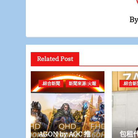
B
Related Post
.綜合新聞
新聞來源:火報
.綜合新
AGON by AOC 推
包租