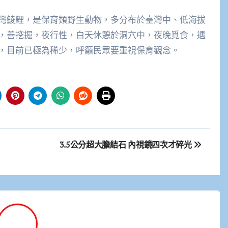
灣鯪鯉，是保育類野生動物，多分布於臺灣中、低海拔
，善挖掘，夜行性，白天休憩於洞穴中，夜晚覓食，遇
，目前已極為稀少，呼籲民眾要重視保育觀念。
3.5公分超大膽結石 內視鏡四次才碎光