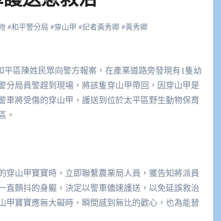
物
#
和平警分局
#
穿山甲
#
記者黃秀卿
#
黃秀卿
警分局員警趕到現場，將該隻穿山甲帶回，因穿山甲是
警車將受傷的穿山甲，護送到位於太平區野生動物保育
區。
的穿山甲寶寶時，立即聯繫農業局人員，獲告知將派員
一直顫抖的身軀，決定以警車儘速護送，以免延誤救治
山甲寶寶應無大礙時，瞬間感到無比的歡心，也為能替