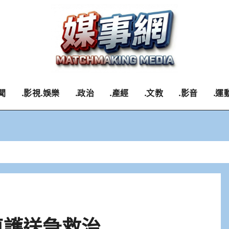
聞
.影視.娛樂
.政治
.產經
.文教
.影音
.運
車護送急救治