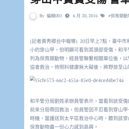
By
編輯001
6 月 20, 2016
#
保育類動
(記者黃秀卿台中報導) 20日早上7點，臺中市和平區陳姓民眾向警方報案，在產業道路旁發現有1隻幼
小的穿山甲，但明顯可看到其頭部受傷，和平
列為保育類動物，經員警聯繫相關單位後，以
協會救治，待照料健康無大礙後，將野放至山
和平警分局劉姓承辦員警表示，當看到該受傷
前來分局帶回救治，但員警因不忍看到穿山甲
時機，當護送到太平區救治中心時，聽到該穿
保育動物盡一份心力感到高興。