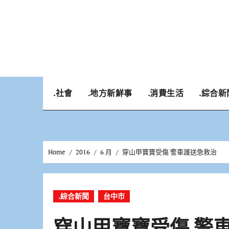
Skip
to
content
.社會
.地方新鮮事
.消費生活
.綜合新
Home
2016
6 月
穿山甲寶寶受傷 警車護送急救治
.綜合新聞
台中市
穿山甲寶寶受傷 警