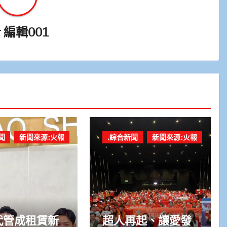
y
編輯001
聞
新聞來源:火報
.綜合新聞
新聞來源:火報
代管成租賃新
超人再起、讓愛發