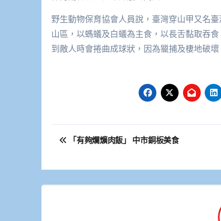
野生動物保育協會人員說，臺灣穿山甲又名臺
山區，以螞蟻及白蟻為主食，以長舌黏取吞食
到敵人時會捲曲成球狀，因為獵捕及棲地破壞
文
「有夠爛爌肉飯」 中市銅板美食
章
導
覽