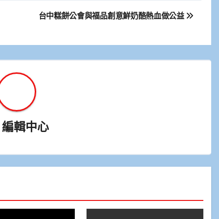
台中糕餅公會與福品創意鮮奶酪熱血做公益
y
編輯中心