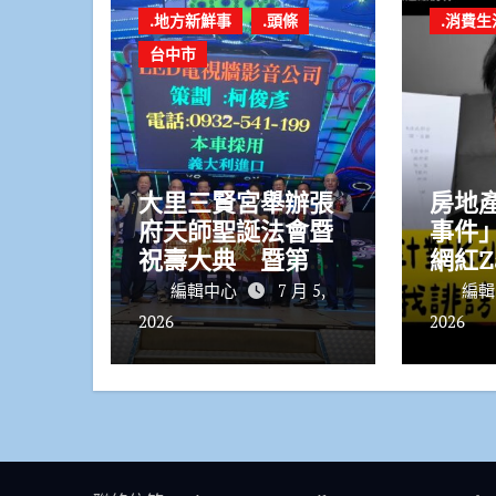
.地方新鮮事
.頭條
.消費生
台中市
大里三賢宮舉辦張
房地
府天師聖誕法會暨
事件
祝壽大典 暨第六
網紅Z
屆龍虎天師義子會
幕 3
編輯中心
7 月 5,
編
會長交接祈福迎祥
入風
2026
2026