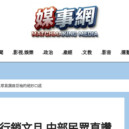
聞
.影視.娛樂
.政治
.產經
.文教
.影音
.運
民眾直讚麻豆柚的絕妙口感
行銷文旦 中部民眾直讚