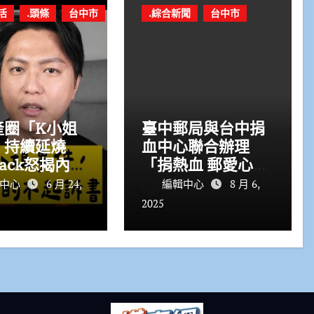
活
.頭條
台中市
.綜合新聞
台中市
產圈「K小姐
臺中郵局與台中捐
」持續延燒
血中心聯合辦理
ack怒揭內
「捐熱血 郵愛心」
5線上賞屋捲
公益活動
輯中心
6 月 24,
編輯中心
8 月 6,
暴引熱議
2025