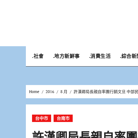
Skip
to
content
.社會
.地方新鮮事
.消費生活
.綜合新
Home
2016
8 月
許漢卿局長親自率團行銷文旦 中部
台中市
台南市
許漢卿局長親自率團