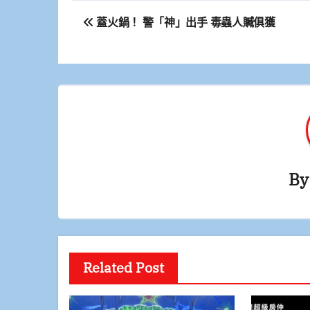
文
蓋火鍋！ 警「神」出手 毒蟲人贓俱獲
章
導
覽
B
Related Post