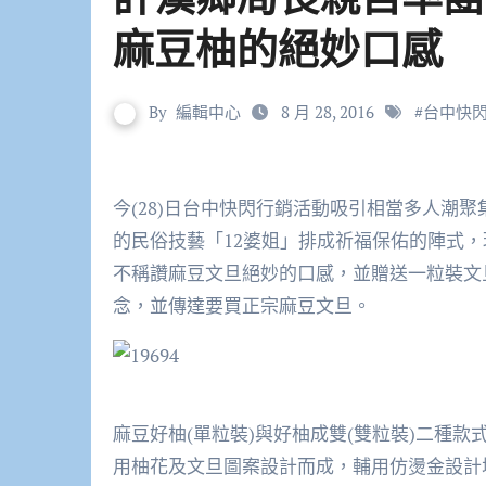
麻豆柚的絕妙口感
By
編輯中心
8 月 28, 2016
#
台中快
今(28)日台中快閃行銷活動吸引相當多人潮聚集，活動由新生舞蹈團以文旦熱舞開場，再由麻豆在地
的民俗技藝「12婆姐」排成祈福保佑的陣式
不稱讚麻豆文旦絕妙的口感，並贈送一粒裝文
念，並傳達要買正宗麻豆文旦。
麻豆好柚(單粒裝)與好柚成雙(雙粒裝)二種
用柚花及文旦圖案設計而成，輔用仿燙金設計