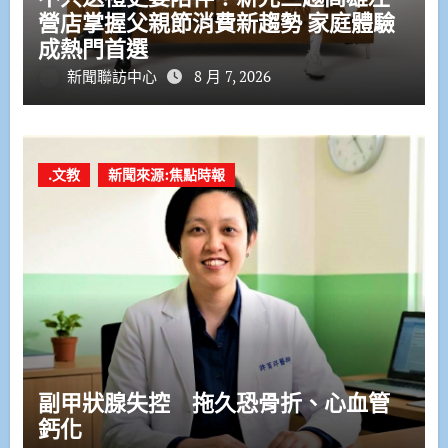
營店掌握父親節消費新趨勢 家庭體驗
成熱門首選
新聞聯訪中心
8 月 7, 2026
.文教
新聞來源:焦點時報
副甲狀腺失控 拖久恐骨折、心血管
鈣化