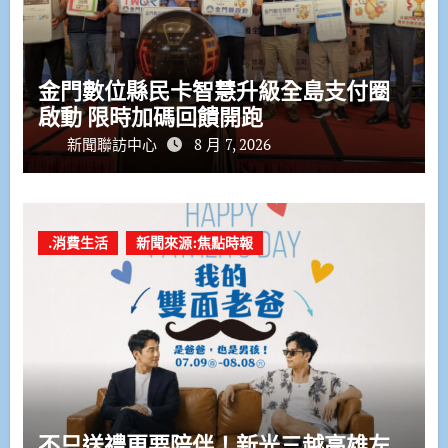
金門數位縣民卡智慧升級全島支付圈
啟動 限時加碼回饋開跑
新聞聯訪中心
8 月 7, 2026
.消費生活
新聞來源:焦點時報
不只送禮更要陪伴！新光三越高雄左