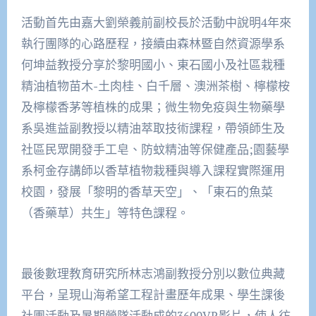
活動首先由嘉大劉榮義前副校長於活動中說明4年來
執行團隊的心路歷程，接續由森林暨自然資源學系
何坤益教授分享於黎明國小、東石國小及社區栽種
精油植物苗木-土肉桂、白千層、澳洲茶樹、檸檬桉
及檸檬香茅等植株的成果；微生物免疫與生物藥學
系吳進益副教授以精油萃取技術課程，帶領師生及
社區民眾開發手工皂、防蚊精油等保健產品;園藝學
系柯金存講師以香草植物栽種與導入課程實際運用
校園，發展「黎明的香草天空」、「東石的魚菜
（香藥草）共生」等特色課程。
最後數理教育研究所林志鴻副教授分別以數位典藏
平台，呈現山海希望工程計畫歷年成果、學生課後
社團活動及暑期營隊活動成的3600VR影片，使人彷