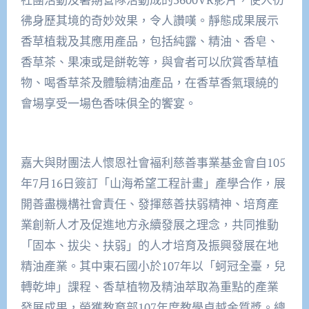
彿身歷其境的奇妙效果，令人讚嘆。靜態成果展示
香草植栽及其應用產品，包括純露、精油、香皂、
香草茶、果凍或是餅乾等，與會者可以欣賞香草植
物、喝香草茶及體驗精油產品，在香草香氣環繞的
會場享受一場色香味俱全的饗宴。
嘉大與財團法人懷恩社會褔利慈善事業基金會自105
年7月16日簽訂「山海希望工程計畫」產學合作，展
開善盡機構社會責任、發揮慈善扶弱精神、培育產
業創新人才及促進地方永續發展之理念，共同推動
「固本、拔尖、扶弱」的人才培育及振興發展在地
精油產業。其中東石國小於107年以「蚵冠全臺，兒
轉乾坤」課程、香草植物及精油萃取為重點的產業
發展成果，榮獲教育部107年度教學卓越金質獎。總