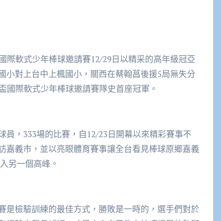
國際軟式少年棒球邀請賽12/29日以精采的高年級冠亞
國小對上台中上楓國小，關西在蔡翰菖後援5局無失分
山盃國際軟式少年棒球邀請賽隊史首座冠軍。
位球員，333場的比賽，自12/23日開幕以來精彩賽事不
訪嘉義市，並以亮眼體育賽事讓全台看見棒球原鄉嘉義
帶入另一個高峰。
賽是檢驗訓練的最佳方式，勝敗是一時的，選手們對於