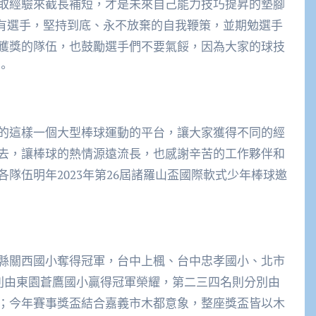
取經驗來截長補短，才是未來自己能力技巧提昇的墊腳
所有選手，堅持到底、永不放棄的自我鞭策，並期勉選手
獲獎的隊伍，也鼓勵選手們不要氣餒，因為大家的球技
。
的這樣一個大型棒球運動的平台，讓大家獲得不同的經
去，讓棒球的熱情源遠流長，也感謝辛苦的工作夥伴和
隊伍明年2023年第26屆諸羅山盃國際軟式少年棒球邀
縣關西國小奪得冠軍，台中上楓、台中忠孝國小、北市
組則由東園蒼鷹國小贏得冠軍榮耀，第二三四名則分別由
；今年賽事獎盃結合嘉義市木都意象，整座獎盃皆以木