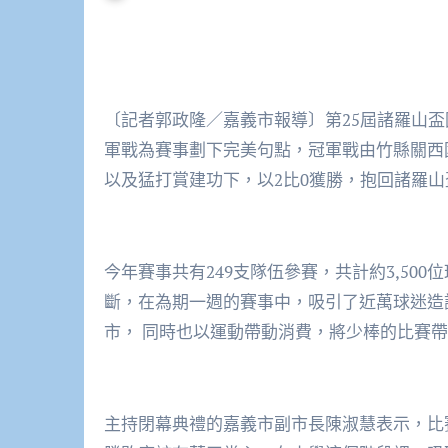
〔記者郭政隆／嘉義市報導〕第25屆諸羅山盃
軍戰為賽事劃下完美句點，冠軍戰由竹縣關西
以及猛打賞建功下，以2比0獲勝，抱回諸羅
今年賽事共有249支隊伍參賽，共計約3,500
斷，在為期一週的賽事中，吸引了近萬球迷造
市， 同時也以運動帶動消費，將少棒的比賽
主持閉幕典禮的嘉義市副市長陳淑慧表示，比