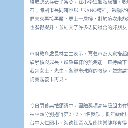
勝敗應該存著平常心，在小學這個階段裡，吸
石；陳副市長同時也以「KANO精神」勉勵
們未來再接再厲，更上一層樓，對於這次未能
也獲得提升，並結交了許多志同道合的好朋友
市府教育處長林立生表示，嘉義市為大家搭起
驗累積與成長，盼望這樣的熱潮能一直持續下
裁判女士、先生、各縣市球隊的教練，並邀請各
請賽嘉義市再見。
今日閉幕典禮頒獎中，團體獎項高年級組由竹
福林藍分別抱得第2、3、4名獎項；低年級
台中大仁國小、海德社區以及熊快樂龍隊奪得