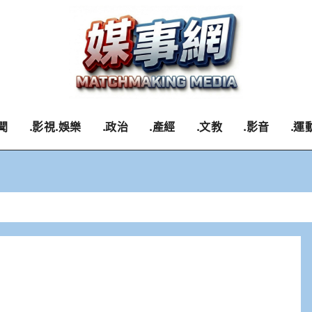
聞
.影視.娛樂
.政治
.產經
.文教
.影音
.運