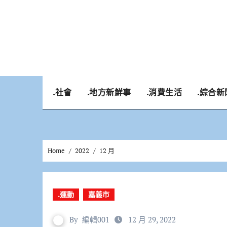
Skip
to
content
.社會
.地方新鮮事
.消費生活
.綜合新
Home
2022
12 月
.運動
嘉義市
By
編輯001
12 月 29, 2022