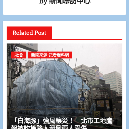
By
新聞聯訪中心
Related Post
.社會
新聞來源:記者爆料網
「白海豚」強風釀災！ 北市工地鷹
架被吹垮路人滑倒兩人受傷