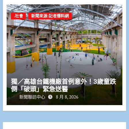
.社會
新聞來源:記者爆料網
獨／高雄台鐵機廠首例意外！3歲童跌
倒「破頭」緊急送醫
新聞聯訪中心
8 月 8, 2026