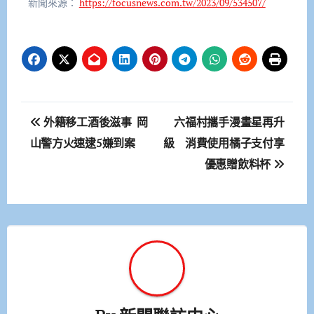
新聞來源：
https://focusnews.com.tw/2023/09/534507/
文
外籍移工酒後滋事 岡
六福村攜手漫畫星再升
章
山警方火速逮5嫌到案
級 消費使用橘子支付享
優惠贈飲料杯
導
覽