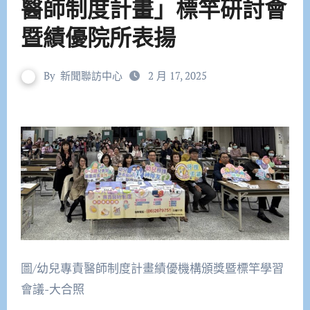
醫師制度計畫」標竿研討會
暨績優院所表揚
By
新聞聯訪中心
2 月 17, 2025
圖/幼兒專責醫師制度計畫績優機構頒獎暨標竿學習
會議-大合照