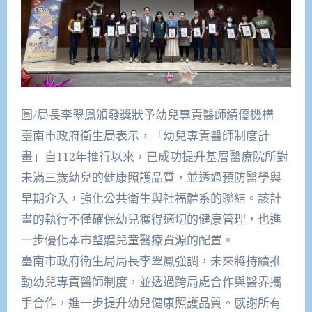
圖/局長李翠鳳頒發獎狀予幼兒專責醫師績優機構
臺南市政府衛生局表示，「幼兒專責醫師制度計
畫」自112年推行以來，已成功提升基層醫療院所對
未滿三歲幼兒的健康照護品質，並透過預防醫學與
早期介入，強化公共衛生與社福體系的聯結。該計
畫的執行不僅確保幼兒獲得適切的健康管理，也進
一步優化本市整體兒童醫療資源的配置。
臺南市政府衛生局局長李翠鳳強調，未來將持續推
動幼兒專責醫師制度，並透過跨局處合作與醫界攜
手合作，進一步提升幼兒健康照護品質。感謝所有