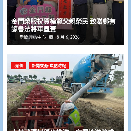
金門榮服祝賀模範父親榮民 致贈鄭有
諒書法將軍墨寶
新聞聯訪中心
8 月 6, 2026
.頭條
新聞來源:焦點時報