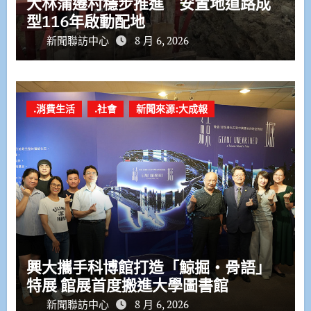
大林蒲遷村穩步推進 安置地道路成
型116年啟動配地
新聞聯訪中心
8 月 6, 2026
.消費生活
.社會
新聞來源:大成報
興大攜手科博館打造「鯨掘・骨語」
特展 館展首度搬進大學圖書館
新聞聯訪中心
8 月 6, 2026