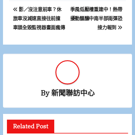
文
影／沒注意前車？休
季風低壓槽重建中！熱帶
章
旅車沒減速直接往前撞
擾動醞釀中南半部雨彈恐
車頭全毀監視器畫面瘋傳
接力報到
導
覽
By
新聞聯訪中心
Related Post