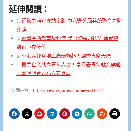
延伸閱讀：
1.
行動車廂宣導站上路 中六警分局與統聯合力防
詐騙
2.
神岡區酒駕事故頻傳 豐原警強力執法 籲累犯
別再心存僥倖
3.
小港區鋰電池工廠爆炸起火濃煙直竄天際
4.
攜手企業共育青年人才！南分署青年就業旗艦
計畫說明會7/23嘉義登場
新聞來源：
https://new-reporter.com/news/44688/