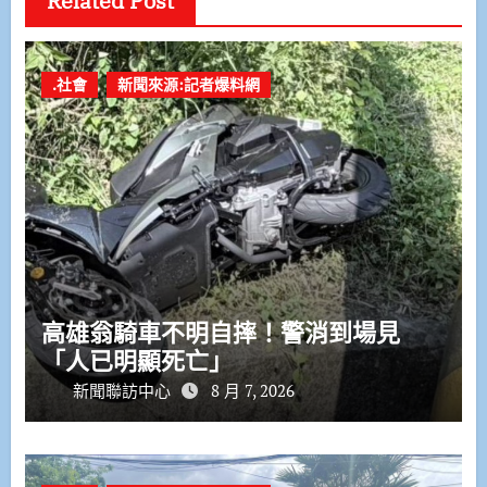
Related Post
.社會
新聞來源:記者爆料網
高雄翁騎車不明自摔！警消到場見
「人已明顯死亡」
新聞聯訪中心
8 月 7, 2026