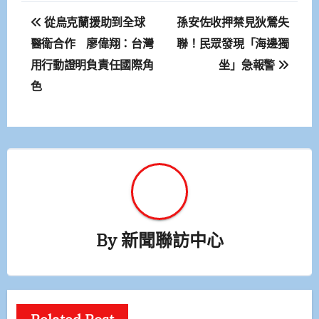
文
從烏克蘭援助到全球
孫安佐收押禁見狄鶯失
章
醫衛合作 廖偉翔：台灣
聯！民眾發現「海邊獨
用行動證明負責任國際角
坐」急報警
導
色
覽
By
新聞聯訪中心