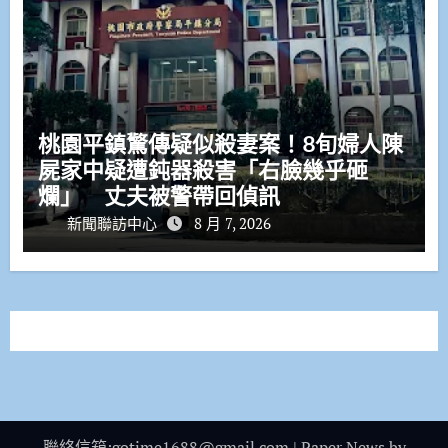
桃園平鎮驚傳疑似殺妻案！8旬婦人陳
屍家中疑遭鈍器殺害「右臉幾乎砸
爛」 丈夫被警帶回偵訊
新聞聯訪中心
8 月 7, 2026
聯絡信箱:gotime1688@gmail.com
|
Paper News
by