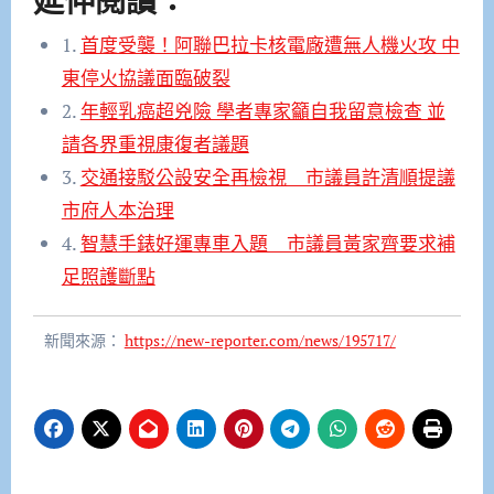
延伸閱讀：
1.
首度受襲！阿聯巴拉卡核電廠遭無人機火攻 中
東停火協議面臨破裂
2.
年輕乳癌超兇險 學者專家籲自我留意檢查 並
請各界重視康復者議題
3.
交通接駁公設安全再檢視 市議員許清順提議
市府人本治理
4.
智慧手錶好運專車入題 市議員黃家齊要求補
足照護斷點
新聞來源：
https://new-reporter.com/news/195717/