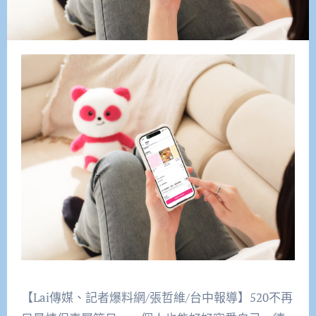
【Lai傳媒、記者爆料網/張哲維/台中報導】520不再