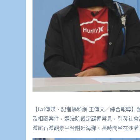
【Lai傳媒、記者爆料網 王傳文／綜合報導
及相關案件，遭法院裁定羈押禁見，引發社會
滬尾石滬觀景平台附近海灘，長時間坐在沙灘