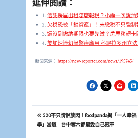
延伸閱讀：
1.
信託房屋出租怎麼報稅？小編一次說清
2.
欠稅恐被「鎖資產」！未繳稅不只強制
3.
還沒到繳納期限也要先繳？房屋移轉卡
4.
美加速迷幻藥醫療應用 科羅拉多州立
新聞來源：
https://new-reporter.com/news/195743/
文
520不只情侶放閃！foodpanda揭「一人幸福
章
學」當道 台中奪六都最愛自己冠軍
導