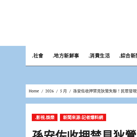
Skip
to
content
.社會
.地方新鮮事
.消費生活
.綜合新
Home
2026
5 月
孫安佐收押禁見狄鶯失聯！民眾發現
.影視.娛樂
新聞來源:記者爆料網
孫安佐收押禁見狄鶯