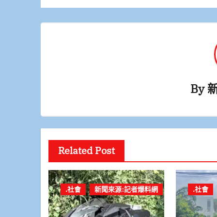
覽
By
Related Post
.社會
新聞來源:記者爆料網
.社會