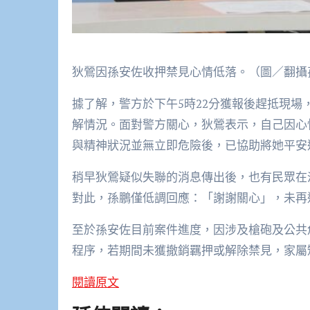
狄鶯因孫安佐收押禁見心情低落。（圖／翻攝孫安
據了解，警方於下午5時22分獲報後趕抵現
解情況。面對警方關心，狄鶯表示，自己因心
與精神狀況並無立即危險後，已協助將她平安
稍早狄鶯疑似失聯的消息傳出後，也有民眾在
對此，孫鵬僅低調回應：「謝謝關心」，未再
至於孫安佐目前案件進度，因涉及槍砲及公共
程序，若期間未獲撤銷羈押或解除禁見，家屬
閱讀原文