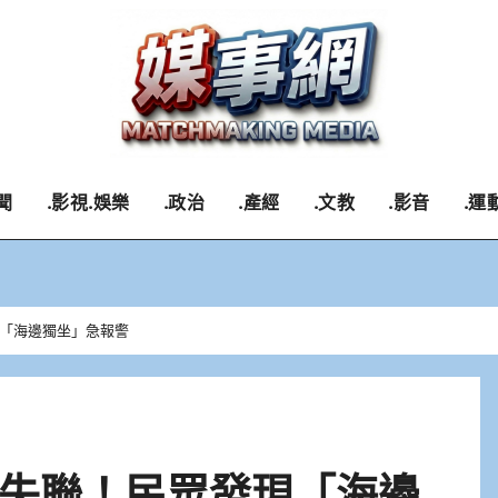
聞
.影視.娛樂
.政治
.產經
.文教
.影音
.運
「海邊獨坐」急報警
失聯！民眾發現「海邊