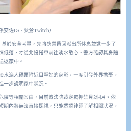
佐IG、狄鶯Twitch）
場，基於安全考量，先將狄鶯帶回派出所休息並進一步了
情低落，才從北投搭車前往淡水散心。警方確認其身體
送返家中。
淡水漁人碼頭附近目擊她的身影，一度引發外界擔憂。
進一步說明家中狀況。
危險等相關案由，目前遭法院裁定羈押禁見2個月。依
短期內將無法直接探視，只能透過律師了解相關狀況。