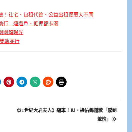
楚！社宅、包租代管、公益出租優惠大不同
執行 連過戶、抵押都卡關
關關鍵曝光
法雙軌並行
《21世紀大君夫人》翻車！IU、邊佑錫道歉「感到
羞愧」