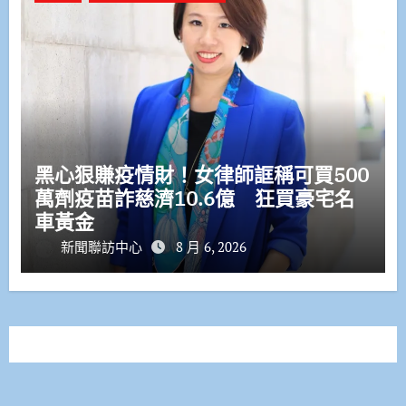
黑心狠賺疫情財！女律師誆稱可買500
萬劑疫苗詐慈濟10.6億 狂買豪宅名
車黃金
新聞聯訪中心
8 月 6, 2026