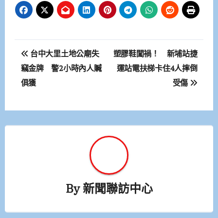
文
台中大里土地公廟失
塑膠鞋闖禍！ 新埔站捷
章
竊金牌 警2小時內人贓
運站電扶梯卡住4人摔倒
俱獲
受傷
導
覽
By
新聞聯訪中心