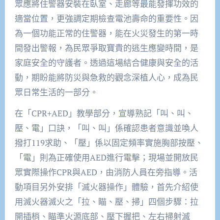
眾應將住警器安裝在臥室、走廊等最能發揮功效的
適當位置，更強調定期檢查電池壽命的重要性。因
為一個功能正常的住警器，能在火災發生的第一時
間發出警報，為民眾爭取寶貴的逃生應變時間，是
家庭安全的守護者。透過這場結合健康與安全的活
動，期盼能將防災與急救的觀念深植人心，成為民
眾日常生活的一部分。
在「CPR+AED」教學部分，宣導熟記「叫、叫、
壓、電」口訣，「叫、叫」係確認患者意識並喚人
撥打119求助、「壓」係以固定頻率實施胸部按壓、
「電」則為正確使用AED進行電擊；現場並開放民
眾實際操作CPR與AED，由消防人員在旁指導。活
動項目另外安排「滅火器操作」體驗，首先介紹使
用滅火器滅火之「拉、瞄、壓、掃」四個步驟：拉
開插梢、瞄準火源底部、壓下握把、左右掃射滅