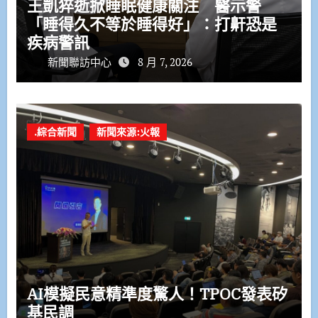
王凱猝逝掀睡眠健康關注 醫示警
「睡得久不等於睡得好」：打鼾恐是
疾病警訊
新聞聯訪中心
8 月 7, 2026
.綜合新聞
新聞來源:火報
AI模擬民意精準度驚人！TPOC發表矽
基民調