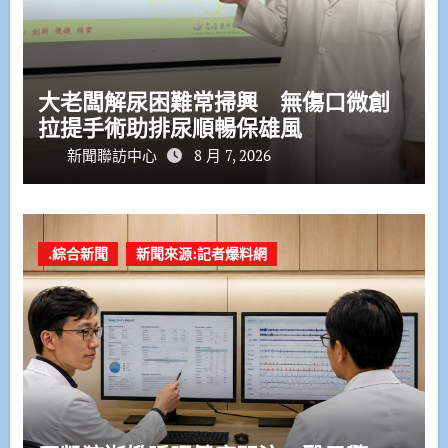
大老闆解尿困難常掃興 無傷口微創
拉提手術助排尿順暢保雄風
新聞聯訪中心
8 月 7, 2026
.綜合新聞
新聞來源:記者爆料網