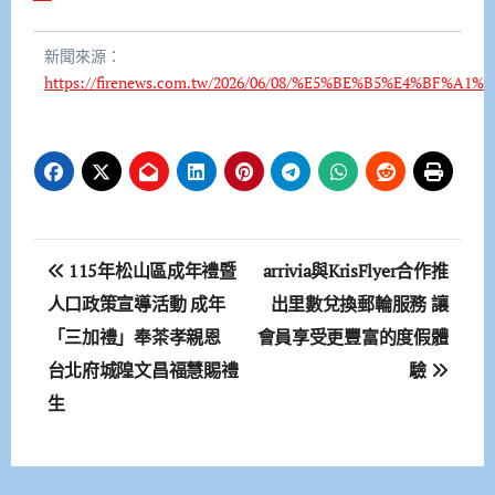
新聞來源：
https://firenews.com.tw/2026/06/08/%E5%BE%B5%E4%
文
115年松山區成年禮暨
arrivia與KrisFlyer合作推
章
人口政策宣導活動 成年
出里數兌換郵輪服務 讓
「三加禮」奉茶孝親恩
會員享受更豐富的度假體
導
台北府城隍文昌福慧賜禮
驗
覽
生