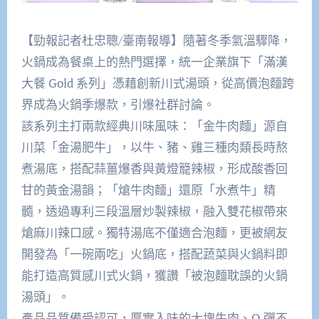
【勁報記者杜忠聰/臺南報導】隨著冬季氣溫驟降，
火鍋成為餐桌上的熱門選擇，統一企業旗下「滿漢
大餐 Gold 系列」憑藉創新川式湯頭，從高價泡麵跨
界成為火鍋季爆款，引爆社群討論。​
該系列主打兩款經典川味風味：「金牛肉麵」源自
川菜「金湯肥牛」，以牛、豬、雞三種肉類長時熬
煮湯底，搭配蒜薑爆香與黃燈籠辣椒，形成酸香回
甘的黃金湯韻；「熗牛肉麵」還原「水煮牛」精
髓，透過專利三段溫層炒製辣椒，融入雙花椒帶來
熗麻川辣口感。獨特湯底不僅適合泡麵，更被網友
開發為「一碗兩吃」火鍋底，搭配蔬菜與火鍋料即
能打造高質感川式火鍋，獲讚「被泡麵耽誤的火鍋
湯頭」。​
產品品質備受認可，厚實入味的大塊牛肉、Q 彈不