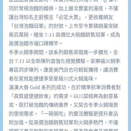
同於常規泡麵的麵條，加上層次豐富的湯底，不僅
讓台灣知名主廚預言「必定大賣」，更收穫網友
「台灣泡麵冠軍」的封號。上市至今累積銷量突破
兩百萬碗，穩坐 7-11 高價位大碗麵銷售冠軍，成為
高價泡麵市場口碑標竿。​
冬季火鍋季期間，該系列銷售渠道進一步擴充，全
台 7-11 以全新陳列盒強化視覺體驗，家樂福火鍋季
專區同步陳列，康是美門店也可輕鬆購得，讓消費
者在家就能便捷享受星級川式火鍋風味。​
滿漢大餐 Gold 系列的成功，在於精準抓準消費者對
「高質感便捷飲食」的需求。以川菜經典為創意基
底，既打破泡麵的傳統邊界，又契合冬季火鍋場景
的使用需求，「一碗兩吃」的靈活體驗更提升產品
附加值。從高價泡麵銷售冠軍到火鍋季熱門，不僅