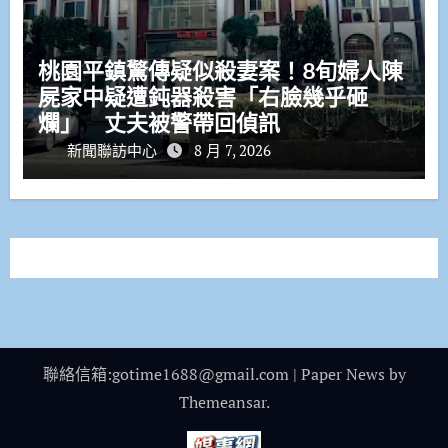
桃園平鎮驚傳疑似殺妻案！8旬婦人陳
屍家中疑遭鈍器殺害「右臉幾乎砸
爛」 丈夫被警帶回偵訊
新聞聯訪中心
8 月 7, 2026
聯絡信箱:gotime1688@gmail.com
|
Paper News
by
Themeansar
.