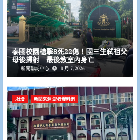
泰國校園槍擊8死22傷！國三生弒祖父
母後掃射 最後教室內身亡
新聞聯訪中心
8 月 7, 2026
.社會
新聞來源:記者爆料網