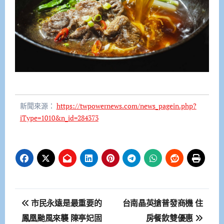
新聞來源：
https://twpowernews.com/news_pagein.php?
iType=1010&n_id=284373
文
市民永遠是最重要的
台南晶英搶普發商機 住
章
鳳凰颱風來襲 陳亭妃固
房餐飲雙優惠