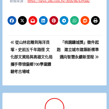
新聞來源：
https://news.586.com.tw/2026/06/639366/
文
從山林岩雕到海洋貝
「桃園鑄城獎」徵件起
章
塚，史前五千年路徑 文
跑 建立城市建築新標準
化部文資局與高雄文化局
邁向智慧永續新里程
導
攜手帶領偏鄉700學童體
覽
驗考古場域