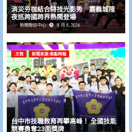
消災夯枷結合特技光影秀 嘉義城隍
夜巡跨國跨界熱鬧登場
新聞聯訪中心
8 月 8, 2026
.文教
新聞來源:焦點時報
台中市技職教育再攀高峰！ 全國技能
競賽勇奪23面獎牌