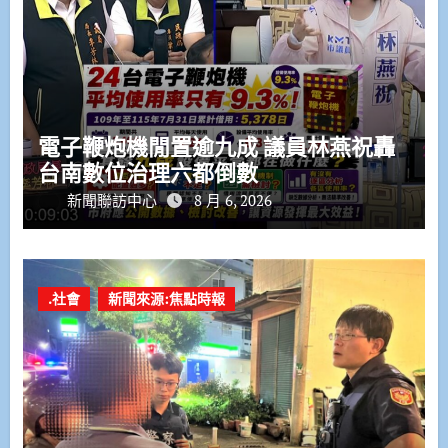
電子鞭炮機閒置逾九成 議員林燕祝轟
台南數位治理六都倒數
新聞聯訪中心
8 月 6, 2026
.社會
新聞來源:焦點時報