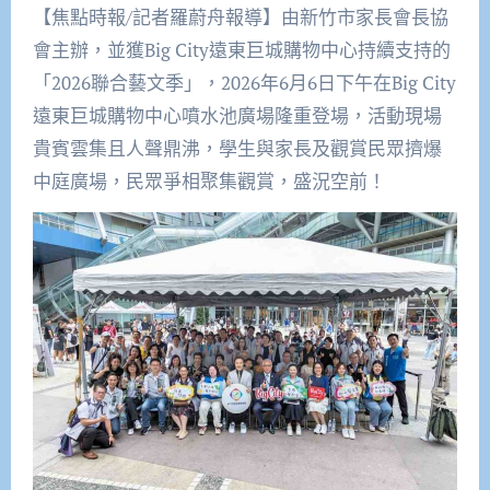
【焦點時報/記者羅蔚舟報導】由新竹市家長會長協
會主辦，並獲Big City遠東巨城購物中心持續支持的
「2026聯合藝文季」，2026年6月6日下午在Big City
遠東巨城購物中心噴水池廣場隆重登場，活動現場
貴賓雲集且人聲鼎沸，學生與家長及觀賞民眾擠爆
中庭廣場，民眾爭相聚集觀賞，盛況空前！