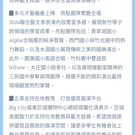
育與藝文推廣，提供學生優質展演舞台。
▉多元才藝輪番上陣 亮點團隊驚艷全場
2026聯合藝文季表演內容豐富多樣，展現新竹學子
跨領域的學習成果。亮點團隊包括：青草湖國小
Alpha合唱團的純淨歌聲、西門國小與竹光國中的熱
力舞蹈，以及水源國小展現傳統之美的國樂演出。
此外，關東國小客語合唱、竹科實中雙語部
InTune、大庄國小跆拳社，以及展現運動家精神的
三民國中拳擊與飛盤隊，接連不斷的精彩演出贏得
現場觀眾熱烈掌聲。
▉企業支持在地教育 打造優質展演平台
Big City遠東巨城購物中心總經理羅仕清表示，巨城
長期致力於支持在地教育與藝文發展，希望透過提
供優質且開放的展演空間，讓更多學生有機會站上
舞台展現自我，也讓市民近距離感受新竹學子的創