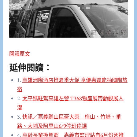
閱讀原文
延伸閱讀：
1.
高雄洲際酒店推夏季大促 享優惠還能抽國際旅
宿
2.
太平媽駐駕高雄左營 T368物產展帶動觀展人
潮
3.
快訊／嘉義縣山區豪大雨 梅山、竹崎、番
路、大埔及阿里山6/9停班停課
4.
高齡長輩換駕照 嘉義市監理站自6月份起推