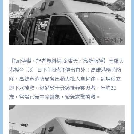
【Lai傳媒、記者爆料網 金東天／高雄報導】高雄大
港橋今（8）日下午4時許傳出意外！高雄港務消防
隊、高雄市消防局各出動大批人車趕往，到場時立
即下水搜救，經過數十分鐘後尋獲溺者，年約22
歲，當場已無生命跡象，緊急送醫搶救。