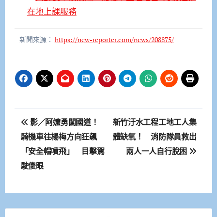
在地上課服務
新聞來源：
https://new-reporter.com/news/208875/
文
影／阿嬤勇闖國道！
新竹汙水工程工地工人集
章
騎機車往楊梅方向狂飆
體缺氧！ 消防隊員救出
「安全帽噴飛」 目擊駕
兩人一人自行脫困
導
駛傻眼
覽