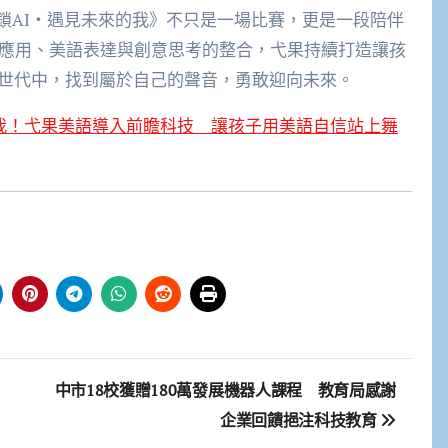
e Self 解鎖AI・遇見未來的我》不只是一場比賽，更是一段陪伴
技應用、美語表達與創意思考的整合，弋果持續打造讓孩
I世代中，找到屬於自己的聲音，勇敢迎向未來。
的我！弋果美語導入前瞻科技 讓孩子用美語自信站上舞
中市18校獲贈180萬發展機器人課程 教育局感謝
企業回饋挹注科技教育