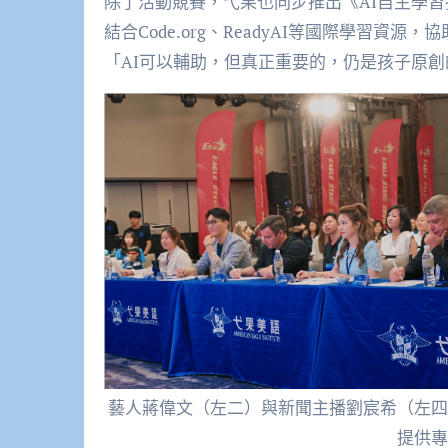
除了活動競賽，弋果也同步推出《AI自主學習
結合Code.org、ReadyAI等國際學習資
「AI可以輔助，但真正重要的，仍是孩子原
藝人蔣偉文（左二）與新聞主播劉宸希（左四
提供專