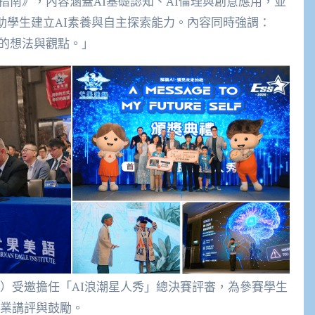
指南》，內容涵蓋AI基礎認知、AI倫理與創意應用，並
源，協助學生建立AI素養與自主探索能力。內容同時強調：
創的想法與觀點。」
）受邀擔任「AI浪潮星人秀」總決賽評審，為參賽學生
業講評與鼓勵。