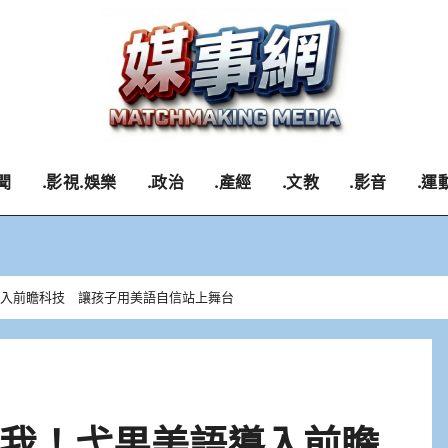
聞
.影視.娛樂
.政治
.產經
.文教
.影音
.運
導入前瞻科技 讓孩子用美語自信站上舞台
的我！弋果美語導入前瞻