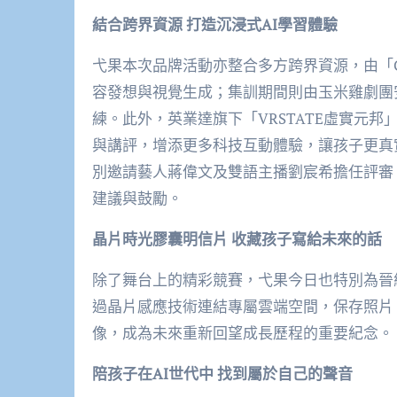
結合跨界資源 打造沉浸式AI學習體驗
弋果本次品牌活動亦整合多方跨界資源，由「Ge
容發想與視覺生成；集訓期間則由玉米雞劇團
練。此外，英業達旗下「VRSTATE虛實元
與講評，增添更多科技互動體驗，讓孩子更真
別邀請藝人蔣偉文及雙語主播劉宸希擔任評審
建議與鼓勵。
晶片時光膠囊明信片 收藏孩子寫給未來的話
除了舞台上的精彩競賽，弋果今日也特別為晉
過晶片感應技術連結專屬雲端空間，保存照片
像，成為未來重新回望成長歷程的重要紀念。
陪孩子在AI世代中 找到屬於自己的聲音