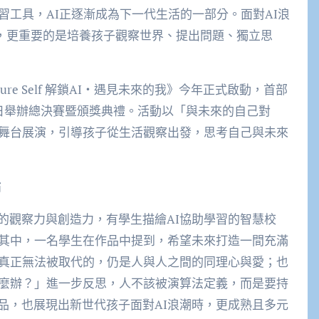
習工具，AI正逐漸成為下一代生活的一部分。面對AI浪
，更重要的是培養孩子觀察世界、提出問題、獨立思
Future Self 解鎖AI・遇見未來的我》今年正式啟動，首部
6日舉辦總決賽暨頒獎典禮。活動以「與未來的自己對
與舞台展演，引導孩子從生活觀察出發，思考自己與未來
點
的觀察力與創造力，有學生描繪AI協助學習的智慧校
。其中，一名學生在作品中提到，希望未來打造一間充滿
但真正無法被取代的，仍是人與人之間的同理心與愛；也
怎麼辦？」進一步反思，人不該被演算法定義，而是要持
品，也展現出新世代孩子面對AI浪潮時，更成熟且多元