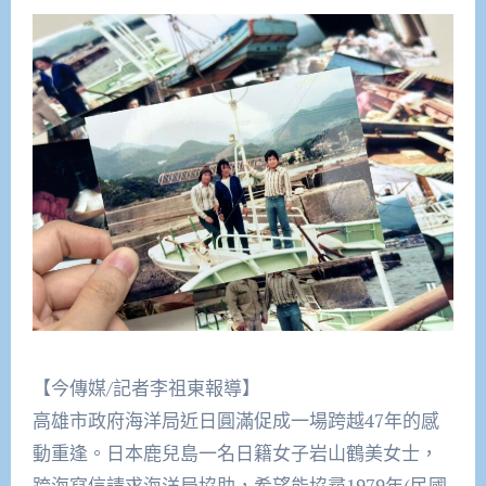
【今傳媒/記者李祖東報導】
高雄市政府海洋局近日圓滿促成一場跨越47年的感
動重逢。日本鹿兒島一名日籍女子岩山鶴美女士，
跨海寫信請求海洋局協助，希望能協尋1979年(民國