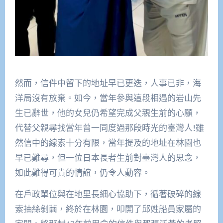
然而，信件中留下的地址早已更迭，人事已非，海
洋局沒有放棄。如今，當年參與這段相遇的岩山先
生已辭世，他的女兒仍希望完成父親生前的心願，
代替父親尋找當年曾一同度過那段時光的臺灣人!雖
然信中的線索十分有限，當年提及的地址在林園也
早已難尋，但一位日本長者生前對臺灣人的思念，
如此難得可貴的情誼，仍令人動容。
在戶政單位與在地里長細心協助下，循著破碎的線
索抽絲剝繭，終於在林園，叩開了邱姓船員家屬的