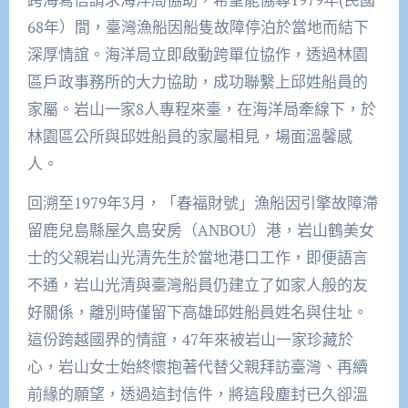
68年）間，臺灣漁船因船隻故障停泊於當地而結下
深厚情誼。海洋局立即啟動跨單位協作，透過林園
區戶政事務所的大力協助，成功聯繫上邱姓船員的
家屬。岩山一家8人專程來臺，在海洋局牽線下，於
林園區公所與邱姓船員的家屬相見，場面溫馨感
人。
回溯至1979年3月，「春福財號」漁船因引擎故障滯
留鹿兒島縣屋久島安房（ANBOU）港，岩山鶴美女
士的父親岩山光清先生於當地港口工作，即便語言
不通，岩山光清與臺灣船員仍建立了如家人般的友
好關係，離別時僅留下高雄邱姓船員姓名與住址。
這份跨越國界的情誼，47年來被岩山一家珍藏於
心，岩山女士始終懷抱著代替父親拜訪臺灣、再續
前緣的願望，透過這封信件，將這段塵封已久卻溫