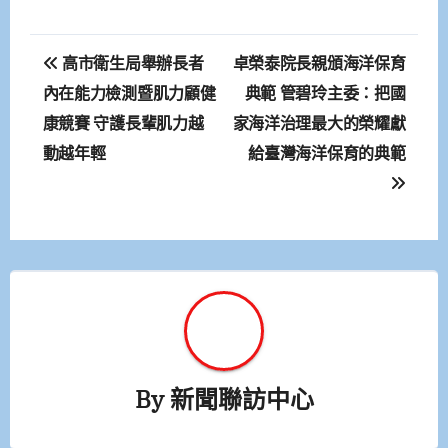
文
高市衛生局舉辦長者
卓榮泰院長親頒海洋保育
章
內在能力檢測暨肌力顧健
典範 管碧玲主委：把國
康競賽 守護長輩肌力越
家海洋治理最大的榮耀獻
導
動越年輕
給臺灣海洋保育的典範
覽
By
新聞聯訪中心