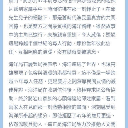
家門。將那封47年前思念的信件與那張泛黃的老照
片遞到家屬手中，時間彷彿在那一刻靜止了。在邱
先生兒子的細數下，那是舊時代漁民最真實的共同
回憶，也是雙方之間最質樸的海洋羈絆。雖然故事
中的主角已遠行，未能親自重逢，令人感傷；透過
這場跨越半個世紀的尋人行動，那份當年彼此信
任、互相照應的溫暖，沒有隨時間被遺忘。
海洋局石慶豐局長表示，海洋連結了世界，也讓高
雄展現了包容與溫暖的港都特質，這不僅是一場跨
越47年尋人任務，更是雙方之間深厚民間友情的最
佳見證。海洋局在收到信件後，積極尋求區公所協
助，終於將岩山家族的心願傳達給邱姓家屬。看到
兩家人在見面那一刻激動相擁的畫面，深刻感受到
海洋所牽起的緣分，即使經歷了47年的歲月更迭，
依然溫暖且動人，這正是海洋局致力於推動人文關