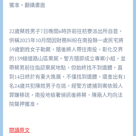
獲准。翻攝畫面
22歲蔡姓男子7日晚間6時許前往枋寮派出所自首，
供稱2023年10月間因財務糾紛在南投縣一處民宅將
59歲劉姓女子勒斃，隨後將人帶往南投、彰化交界
的139線道路山區棄屍。警方隨即成立專案小組，並
帶蔡男前往指認棄屍地點，但始終找不到遺體，直
到14日終於有重大進展，不僅找到遺體，還查出有1
名24歲共犯陳姓男子在逃，經警方逮捕到案依殺人
罪嫌移送，南投地檢署偵訊後將蔡、陳兩人均向法
院聲押獲准。
閱讀原文