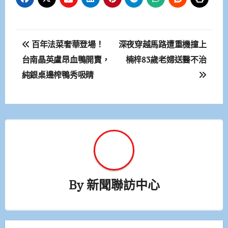
文
百年法菜奢華登場！
深夜穿越馬路遭重機撞上
章
台南晶英盧昂血鴨開賣，
楠梓83歲老婦送醫不治
純銀桌邊榨鴨秀吸睛
導
覽
By
新聞聯訪中心