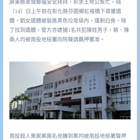
屏東縣車城鄉福安宮拜拜，祈求土地公幫忙，隔
（14）日上午就在彰化縣芬園鄉虹禧橋下尋獲遺
體，劉女遺體被裝進黑色垃圾袋內，僅剩白骨。除
了找到遺體，警方亦逮捕1名共犯陳姓男子，蔡、陳
兩人均被南投地檢署向院聲請羈押獲准。
南投殺人棄屍案兩名兇嫌到案均被南投地檢署聲押