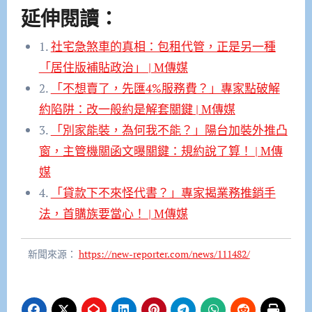
延伸閱讀：
1.
社宅急煞車的真相：包租代管，正是另一種
「居住版補貼政治」 | M傳媒
2.
「不想賣了，先匯4%服務費？」專家點破解
約陷阱：改一般約是解套關鍵 | M傳媒
3.
「別家能裝，為何我不能？」陽台加裝外推凸
窗，主管機關函文曝關鍵：規約說了算！ | M傳
媒
4.
「貸款下不來怪代書？」專家揭業務推銷手
法，首購族要當心！ | M傳媒
新聞來源：
https://new-reporter.com/news/111482/