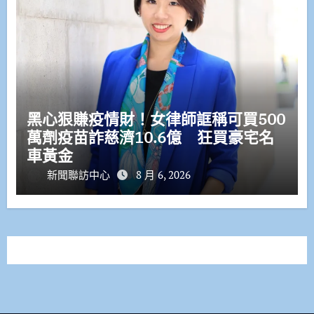
黑心狠賺疫情財！女律師誆稱可買500
萬劑疫苗詐慈濟10.6億 狂買豪宅名
車黃金
新聞聯訪中心
8 月 6, 2026