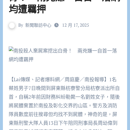
均遭羈押
By
新聞聯訪中心
12 月 17, 2025
【Lai傳媒、記者爆料網／周庭慶／南投報導】1名
蔡姓男子7日晚間到屏東縣枋寮警分局枋寮派出所自
首，自稱2年前因財務糾紛勒斃一名劉姓女子，隨後
將屍體棄置於南投及彰化交界的山區。警方及消防
隊員數度前往搜尋但均找不到屍體，神奇的是，屏
東縣刑警大隊人員13日下午陪同刑事局長周幼偉到