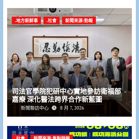
.地方新鮮事
.社會
新聞來源:勁報
司法官學院犯研中心實地參訪衛福部
嘉療 深化醫法跨界合作新藍圖
新聞聯訪中心
8 月 7, 2026
.社會
新聞來源:焦點時報