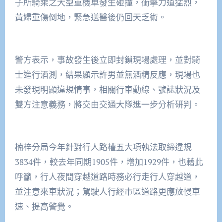
子所騎乘之大型重機車發生碰撞，衝擊力道猛烈，
黃婦重傷倒地，緊急送醫後仍回天乏術。
警方表示，事故發生後立即封鎖現場處理，並對騎
士進行酒測，結果顯示許男並無酒精反應，現場也
未發現明顯違規情事，相關行車動線、號誌狀況及
雙方注意義務，將交由交通大隊進一步分析研判。
楠梓分局今年針對行人路權五大項執法取締違規
3834件，較去年同期1905件，增加1929件，也藉此
呼籲，行人夜間穿越道路時務必行走行人穿越道，
並注意來車狀況；駕駛人行經市區道路更應放慢車
速、提高警覺。