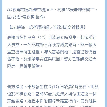
(深夜穿越馬路遭重機撞上，楠梓83歲老婦送醫亡。
圖/記者:傅欣韓 翻攝)
【Lai傳媒、記者爆料網 ／傅欣韓 高雄報導】
高雄市楠梓區今（17）日凌晨 0 時發生一起嚴重行
人事故，一名83歲婦人深夜穿越馬路時，與一輛大
型重機車發生碰撞，婦人當場倒地，送醫搶救仍宣
告不治，詳細肇事責任與原因，警方已報請交通大
隊進一步鑑定釐清。
警方指出，事故發生在今(17) 日凌晨0時左右，地點
位於楠梓新路。當時83歲黃姓婦人疑似由道路一側
穿越馬路，過程中與沿楠梓新路直行的25歲許姓男