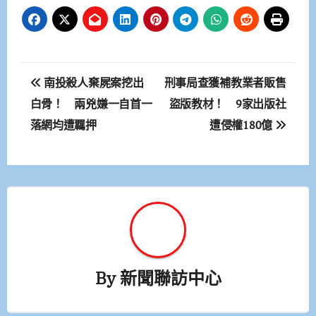
文
南投殺人棄屍案挖出
刑事局查獲補教業者販售
章
白骨！ 兩兇嫌一自首一
盜版教材！ 9家出版社
落網均遭羈押
遭侵權180億
導
覽
By
新聞聯訪中心