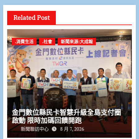
Related Post
.消費生活
.社會
新聞來源:大成報
金門數位縣民卡智慧升級全島支付圈
啟動 限時加碼回饋開跑
新聞聯訪中心
8 月 7, 2026