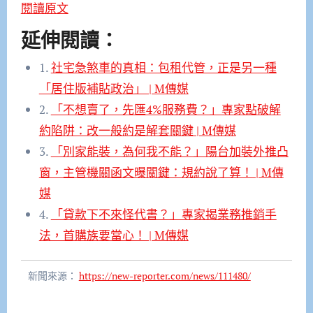
閱讀原文
延伸閱讀：
1.
社宅急煞車的真相：包租代管，正是另一種
「居住版補貼政治」 | M傳媒
2.
「不想賣了，先匯4%服務費？」專家點破解
約陷阱：改一般約是解套關鍵 | M傳媒
3.
「別家能裝，為何我不能？」陽台加裝外推凸
窗，主管機關函文曝關鍵：規約說了算！ | M傳
媒
4.
「貸款下不來怪代書？」專家揭業務推銷手
法，首購族要當心！ | M傳媒
新聞來源：
https://new-reporter.com/news/111480/