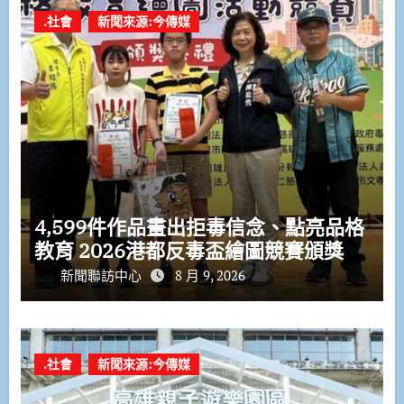
.社會
新聞來源:今傳媒
4,599件作品畫出拒毒信念、點亮品格
教育 2026港都反毒盃繪圖競賽頒獎
新聞聯訪中心
8 月 9, 2026
.社會
新聞來源:今傳媒