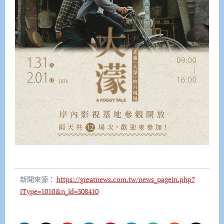
新聞來源：
https://greatnews.com.tw/news_pagein.php?
iType=1010&n_id=308410