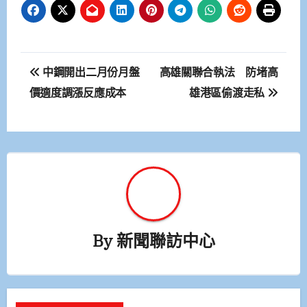
文
中鋼開出二月份月盤
高雄關聯合執法 防堵高
章
價適度調漲反應成本
雄港區偷渡走私
導
覽
By
新聞聯訪中心