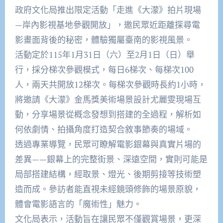
政府文化局推出限定活動「走進《大濛》拍片現場
—岸內影視基地參觀開放」，邀民眾近距離探尋電
影畫面背後的秘密，體驗獨屬臺南的影視風景。
活動定於115年1月31日（六）至2月1日（日）舉
行，採分梯次參觀模式，每日6梯次、每梯次100
人，兩天共開放12梯次。每梯次參觀時長約1小時，
將邀請《大濛》金馬獎美術場景設計尤麗雯現場互
動，分享場景從概念發想到搭建的全過程，解析如
何依劇情、拍攝角度打造契合敘事節奏的場域。
透過專業導覽，民眾可瞭解電影銀幕與真實片場的
差異——銀幕上的完整街景、深遠空間，實則可能是
局部搭建結構，經取景、燈光、後期剪接等技術塑
造而成。參訪者能直視未經鏡頭修飾的場景原貌，
體會電影語言的「魔術性」魅力。
文化局表示，活動旨在讓民眾不僅觀賞場景，更深