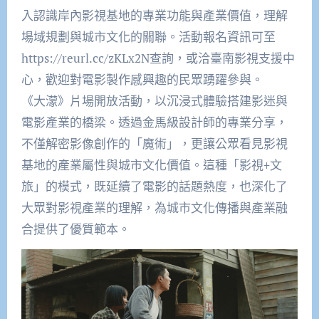
入認識岸內影視基地的專業功能與產業價值，理解
場域規劃與城市文化的關聯。活動報名資訊可至
https://reurl.cc/zKLx2N查詢，或洽臺南影視支援中
心，歡迎對電影製作感興趣的民眾踴躍參與。
《大濛》片場開放活動，以沉浸式體驗搭建影迷與
電影產業的橋梁。透過金馬級設計師的專業分享，
不僅解密影像創作的「魔術」，更讓公眾看見影視
基地的產業屬性與城市文化價值。這種「影視+文
旅」的模式，既延續了電影的話題熱度，也深化了
大眾對影視產業的理解，為城市文化傳播與產業融
合提供了優質範本。