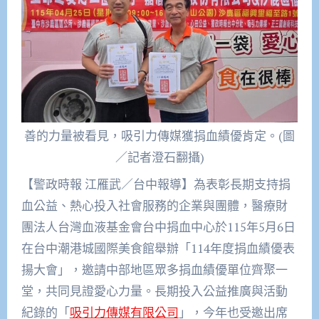
善的力量被看見，吸引力傳媒獲捐血績優肯定。(圖
／記者澄石翻攝)
【警政時報 江雁武／台中報導】為表彰長期支持捐
血公益、熱心投入社會服務的企業與團體，醫療財
團法人台灣血液基金會台中捐血中心於115年5月6日
在台中潮港城國際美食館舉辦「114年度捐血績優表
揚大會」，邀請中部地區眾多捐血績優單位齊聚一
堂，共同見證愛心力量。長期投入公益推廣與活動
紀錄的「
吸引力傳媒有限公司
」，今年也受邀出席