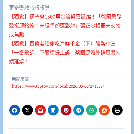
更多警政時報報導
【獨家】獅子會1500萬金流疑雲延燒！「徐國勇發
聲挺邱銘乾：未經手卻遭影射」張正忠帳冊未交接
成焦點
【獨家】百億老總偷吃海鮮千金（下）強勢小三
「一審敗訴」不服續提上訴 蔡國源婚外情風暴持
續延燒！
新聞來源：
https://www.tcpttw.com/local/2026/05/08/271887/