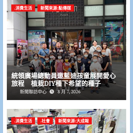
.消費生活
新聞來源:點傳媒
統領廣場總動員邀藍迪孩童展開愛心
旅程 植栽DIY種下希望的種子
新聞聯訪中心
8 月 7, 2026
.消費生活
.社會
新聞來源:大成報