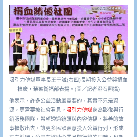
吸引力傳媒董事長王于誠(右四)長期投入公益與捐血
推廣，榮獲衛福部表揚。(圖／記者澄石翻攝)
他表示，許多公益活動最需要的，其實不只是資
源，更需要被社會看見。
吸引力傳媒
身為影像與行
銷服務團隊，希望透過鏡頭與內容傳播，將善的故
事擴散出去，讓更多民眾願意投入公益行列，形成