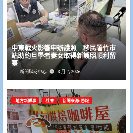
中東戰火影響申辦護照 移民署竹市
站助約旦學者妻女取得新護照順利留
臺
新聞聯訪中心
8 月 7, 2026
.地方新鮮事
.社會
新聞來源:勁報