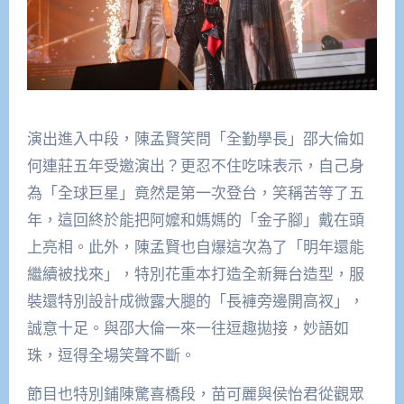
演出進入中段，陳孟賢笑問「全勤學長」邵大倫如
何連莊五年受邀演出？更忍不住吃味表示，自己身
為「全球巨星」竟然是第一次登台，笑稱苦等了五
年，這回終於能把阿嬤和媽媽的「金子腳」戴在頭
上亮相。此外，陳孟賢也自爆這次為了「明年還能
繼續被找來」，特別花重本打造全新舞台造型，服
裝還特別設計成微露大腿的「長褲旁邊開高衩」，
誠意十足。與邵大倫一來一往逗趣拋接，妙語如
珠，逗得全場笑聲不斷。
節目也特別鋪陳驚喜橋段，苗可麗與侯怡君從觀眾