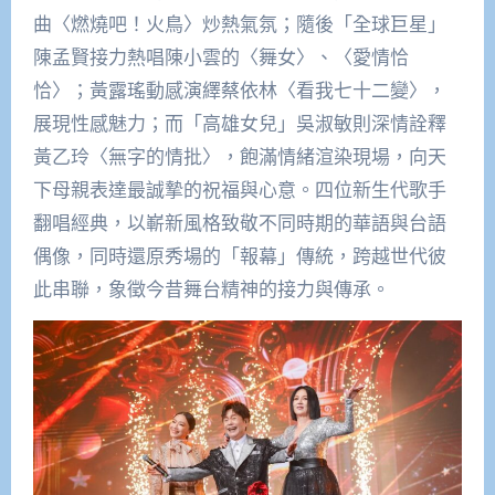
曲〈燃燒吧！火鳥〉炒熱氣氛；隨後「全球巨星」
陳孟賢接力熱唱陳小雲的〈舞女〉、〈愛情恰
恰〉；黃露瑤動感演繹蔡依林〈看我七十二變〉，
展現性感魅力；而「高雄女兒」吳淑敏則深情詮釋
黃乙玲〈無字的情批〉，飽滿情緒渲染現場，向天
下母親表達最誠摯的祝福與心意。四位新生代歌手
翻唱經典，以嶄新風格致敬不同時期的華語與台語
偶像，同時還原秀場的「報幕」傳統，跨越世代彼
此串聯，象徵今昔舞台精神的接力與傳承。