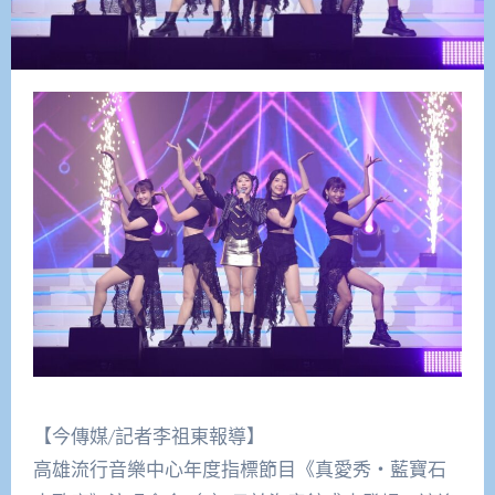
【今傳媒/記者李祖東報導】
高雄流行音樂中心年度指標節目《真愛秀・藍寶石