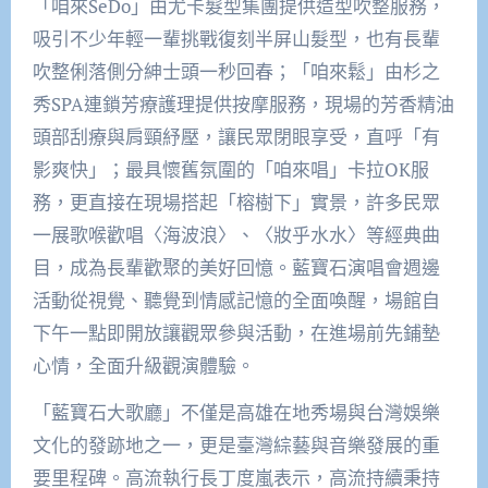
「咱來SeDo」由尤卡髮型集團提供造型吹整服務，
吸引不少年輕一輩挑戰復刻半屏山髮型，也有長輩
吹整俐落側分紳士頭一秒回春；「咱來鬆」由杉之
秀SPA連鎖芳療護理提供按摩服務，現場的芳香精油
頭部刮療與肩頸紓壓，讓民眾閉眼享受，直呼「有
影爽快」；最具懷舊氛圍的「咱來唱」卡拉OK服
務，更直接在現場搭起「榕樹下」實景，許多民眾
一展歌喉歡唱〈海波浪〉、〈妝乎水水〉等經典曲
目，成為長輩歡聚的美好回憶。藍寶石演唱會週邊
活動從視覺、聽覺到情感記憶的全面喚醒，場館自
下午一點即開放讓觀眾參與活動，在進場前先鋪墊
心情，全面升級觀演體驗。
「藍寶石大歌廳」不僅是高雄在地秀場與台灣娛樂
文化的發跡地之一，更是臺灣綜藝與音樂發展的重
要里程碑。高流執行長丁度嵐表示，高流持續秉持