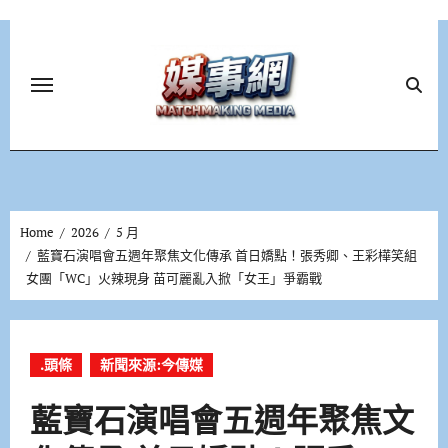
Skip
to
content
Home
2026
5 月
藍寶石演唱會五週年聚焦文化傳承 首日嬌點！張秀卿、王彩樺笑組
女團「WC」火辣現身 苗可麗亂入掀「女王」爭霸戰
.頭條
新聞來源:今傳媒
藍寶石演唱會五週年聚焦文