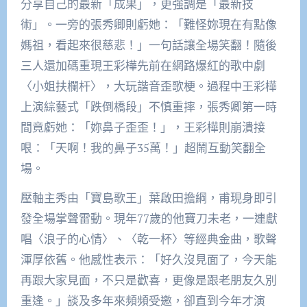
分享自己的最新「成果」，更強調是「最新技
術」。一旁的張秀卿則虧她：「難怪妳現在有點像
媽祖，看起來很慈悲！」一句話讓全場笑翻！隨後
三人還加碼重現王彩樺先前在網路爆紅的歌中劇
〈小姐扶欄杆〉，大玩諧音歪歌梗。過程中王彩樺
上演綜藝式「跌倒橋段」不慎重摔，張秀卿第一時
間竟虧她：「妳鼻子歪歪！」，王彩樺則崩潰接
哏：「天啊！我的鼻子35萬！」超鬧互動笑翻全
場。
壓軸主秀由「寶島歌王」葉啟田擔綱，甫現身即引
發全場掌聲雷動。現年77歲的他寶刀未老，一連獻
唱〈浪子的心情〉、〈乾一杯〉等經典金曲，歌聲
渾厚依舊。他感性表示：「好久沒見面了，今天能
再跟大家見面，不只是歡喜，更像是跟老朋友久別
重逢。」談及多年來頻頻受邀，卻直到今年才演