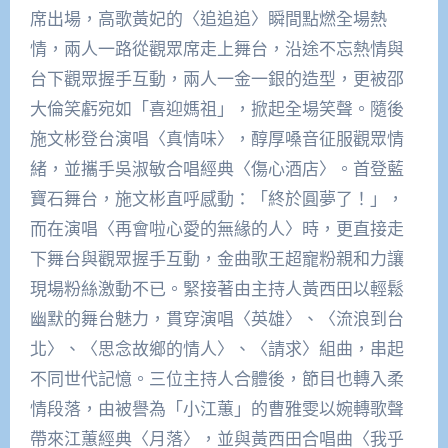
席出場，高歌黃妃的〈追追追〉瞬間點燃全場熱
情，兩人一路從觀眾席走上舞台，沿途不忘熱情與
台下觀眾握手互動，兩人一金一銀的造型，更被邵
大倫笑虧宛如「喜迎媽祖」，掀起全場笑聲。隨後
施文彬登台演唱〈真情味〉，醇厚嗓音征服觀眾情
緒，並攜手吳淑敏合唱經典〈傷心酒店〉。首登藍
寶石舞台，施文彬直呼感動：「終於圓夢了！」，
而在演唱〈再會啦心愛的無緣的人〉時，更直接走
下舞台與觀眾握手互動，金曲歌王超寵粉親和力讓
現場粉絲激動不已。緊接著由主持人黃西田以輕鬆
幽默的舞台魅力，貫穿演唱〈英雄〉、〈流浪到台
北〉、〈思念故鄉的情人〉、〈請求〉組曲，串起
不同世代記憶。三位主持人合體後，節目也轉入柔
情段落，由被譽為「小江蕙」的曹雅雯以婉轉歌聲
帶來江蕙經典〈月落〉，並與黃西田合唱曲〈我乎