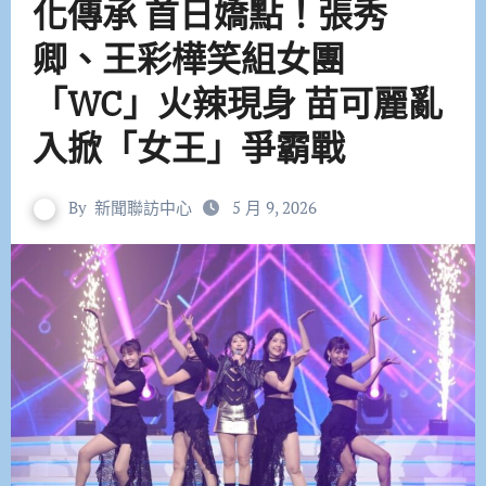
化傳承 首日嬌點！張秀
卿、王彩樺笑組女團
「WC」火辣現身 苗可麗亂
入掀「女王」爭霸戰
By
新聞聯訪中心
5 月 9, 2026