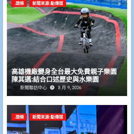
.頭條
新聞來源:點傳媒
高雄機廠變身全台最大免費親子樂園
陳其邁:結合口述歷史與水樂園
新聞聯訪中心
8 月 9, 2026
.頭條
新聞來源:點傳媒