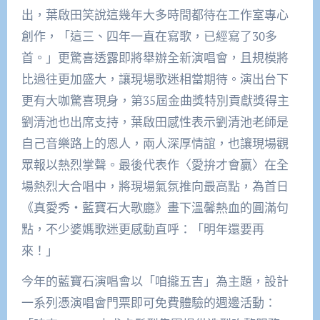
出，葉啟田笑說這幾年大多時間都待在工作室專心
創作，「這三、四年一直在寫歌，已經寫了30多
首。」更驚喜透露即將舉辦全新演唱會，且規模將
比過往更加盛大，讓現場歌迷相當期待。演出台下
更有大咖驚喜現身，第35屆金曲獎特別貢獻獎得主
劉清池也出席支持，葉啟田感性表示劉清池老師是
自己音樂路上的恩人，兩人深厚情誼，也讓現場觀
眾報以熱烈掌聲。最後代表作〈愛拚才會贏〉在全
場熱烈大合唱中，將現場氣氛推向最高點，為首日
《真愛秀・藍寶石大歌廳》畫下溫馨熱血的圓滿句
點，不少婆媽歌迷更感動直呼：「明年還要再
來！」
今年的藍寶石演唱會以「咱攏五吉」為主題，設計
一系列憑演唱會門票即可免費體驗的週邊活動：