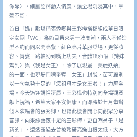
你靠〉，細膩詮釋動人情感，讓全場沉浸其中，掌
聲不斷。
首日「嬌」點堪稱張秀卿與王彩樺搭檔組成單日限
定女團「ＷC」為節目帶來另一波高潮，兩人不僅造
型不約而同以閃亮紫、紅色亮片華服登場，更從妝
容、舞姿一路較勁到嘴上功夫，合體High唱〈辣妹
駕到〉與〈我是女王〉，除了展現最「美麗妖嬌」
的一面，也現場鬥嘴爭奪「女王」封號，苗可麗則
以一句氣勢十足的「恁祖母才是女王啦！」力壓全
場。今天適逢媽祖誕辰，王彩樺也特別向全場觀眾
獻上祝福，希望大家平安健康。而即將於七月舉辦
個人演唱會的張秀卿，也藉此機會開心向觀眾分享
喜訊。向來綜藝感十足的王彩樺，更自嘲鼻子「是
新的」，還透露過去曾被豬哥亮嫌山根太低，大方