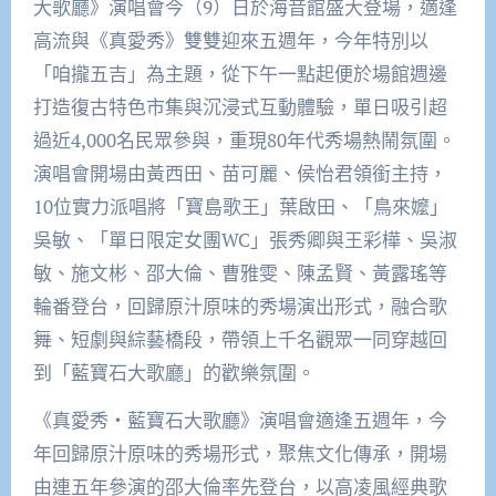
大歌廳》演唱會今（9）日於海音館盛大登場，適逢
高流與《真愛秀》雙雙迎來五週年，今年特別以
「咱攏五吉」為主題，從下午一點起便於場館週邊
打造復古特色市集與沉浸式互動體驗，單日吸引超
過近4,000名民眾參與，重現80年代秀場熱鬧氛圍。
演唱會開場由黃西田、苗可麗、侯怡君領銜主持，
10位實力派唱將「寶島歌王」葉啟田、「鳥來嬤」
吳敏、「單日限定女團WC」張秀卿與王彩樺、吳淑
敏、施文彬、邵大倫、曹雅雯、陳孟賢、黃露瑤等
輪番登台，回歸原汁原味的秀場演出形式，融合歌
舞、短劇與綜藝橋段，帶領上千名觀眾一同穿越回
到「藍寶石大歌廳」的歡樂氛圍。
《真愛秀・藍寶石大歌廳》演唱會適逢五週年，今
年回歸原汁原味的秀場形式，聚焦文化傳承，開場
由連五年參演的邵大倫率先登台，以高凌風經典歌