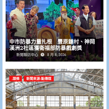
中市防暴力量扎根 豐原鎌村、神岡
溪洲2社區獲衛福部防暴戲劇獎
新聞聯訪中心
8 月 8, 2026
.頭條
新聞來源:點傳媒