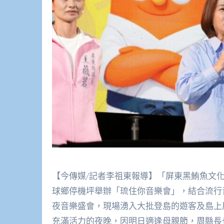
【今傳媒/記者李祖東報導】「屏東黑鮪魚文化
球鄉停機坪舉辦「琉住你音樂會」，結合流行
夜音樂盛會，現場湧入大批登島的遊客及島上
充滿活力的夜晚，因明日適逢母親節，周縣長