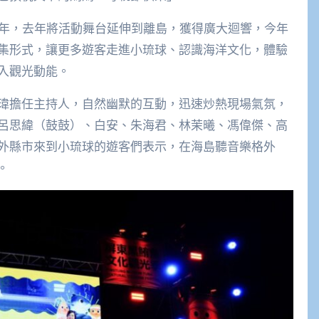
6年，去年將活動舞台延伸到離島，獲得廣大迴響，今年
集形式，讓更多遊客走進小琉球、認識海洋文化，體驗
入觀光動能。
瑋擔任主持人，自然幽默的互動，迅速炒熱現場氣氛，
呂思緯（鼓鼓）、白安、朱海君、林茉曦、馮偉傑、高
外縣市來到小琉球的遊客們表示，在海島聽音樂格外
。