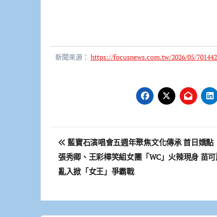
新聞來源：
https://focusnews.com.tw/2026/05/701442
文
藍寶石演唱會五週年聚焦文化傳承 首日嬌點
章
張秀卿、王彩樺笑組女團「WC」火辣現身 苗可
導
亂入掀「女王」爭霸戰
覽