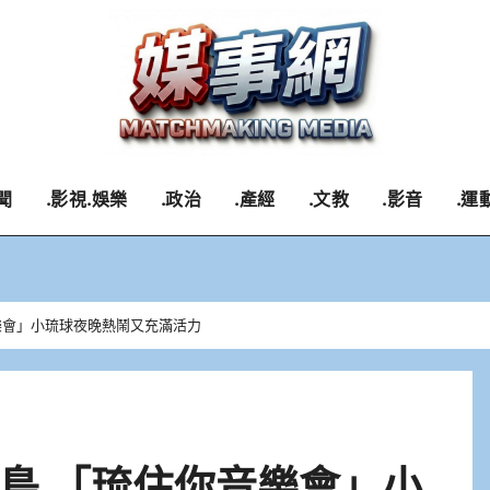
聞
.影視.娛樂
.政治
.產經
.文教
.影音
.運
樂會」小琉球夜晚熱鬧又充滿活力
島 「琉住你音樂會」小