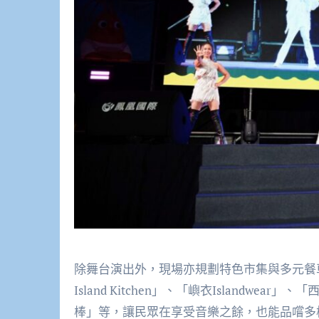
除舞台演出外，現場亦規劃特色市集與多元餐車，
Island Kitchen」、「嶼衣Islandw
棒」等，讓民眾在享受音樂之餘，也能品嚐多