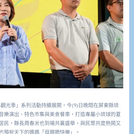
觀光季」系列活動持續展開，今(9)日晚間在屏東縣琉
音樂演出、特色市集與美食餐車，打造專屬小琉球的夏
居民，縣長周春米也到場共襄盛舉，與民眾共度熱鬧又
也預祝天下的媽媽「母親節快樂」。