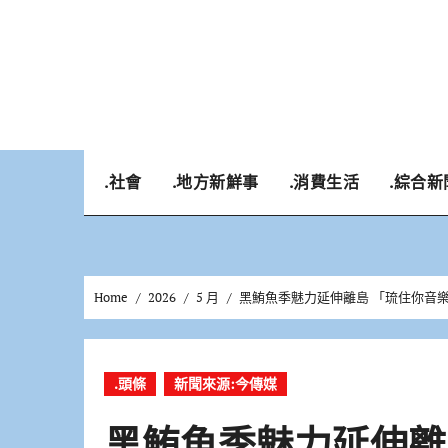
Skip
to
content
.社會
.地方新鮮事
.消費生活
.綜合新
Home
2026
5 月
黑鮪魚季魅力延伸離島 「琉住你音
.頭條
新聞來源:今傳媒
黑鮪魚季魅力延伸離