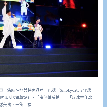
集結在地與特色品牌，包括「Smokycatch 守燻
ear」、「西晒咖啡X海龜燒」、「蜜仔蕃薯糖」、「琉冰手作冰
樣美食、一飽口福。