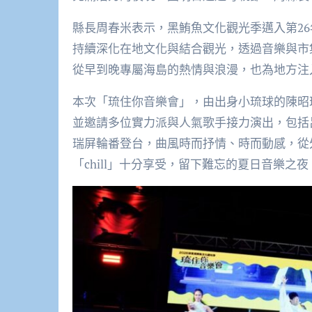
縣長周春米表示，黑鮪魚文化觀光季邁入第2
持續深化在地文化與結合觀光，透過音樂與市
從早到晚專屬海島的熱情與浪漫，也為地方注
本次「琉住你音樂會」，由出身小琉球的陳昭
並邀請多位實力派與人氣歌手接力演出，包括
瑞屏輪番登台，曲風時而抒情、時而動感，從
「chill」十分享受，留下難忘的夏日音樂之夜