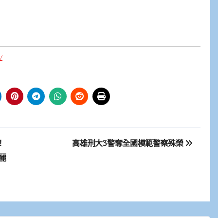
/
！
高雄刑大3警奪全國模範警察殊榮
麗