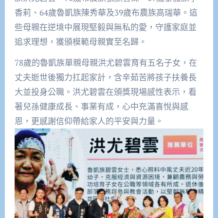
香莉、64歲魯凱族陳秀華及39歲布農族高瑞華。這
些母親在逆境中展現堅毅與無私的愛，守護家庭並
追求理想，獲頒模範母親實至名歸。
78歲的魯凱族單親母親洪尤碧雲育有五名子女，在
丈夫逝世後獨力扛起家計，含辛茹苦將孩子扶養長
大並投身公職。洪尤碧雲在頒獎現場感性表示，看
著兒孫健康成長、事業有成，心中充滿喜悅與感
恩，更感謝信仰帶給家人的平安與力量。