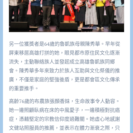
另一位獲獎者是64歲的魯凱族母親陳秀華。早年從
屏東移居高雄打拼的她，眼見都市原住民文化逐漸
流失，主動聯絡族人並發起成立高雄魯凱族同鄉
會。陳秀華多年來致力於族人互助與文化祭儀的推
廣，不僅是家庭的堅強後盾，更是都會區文化傳承
的重要推手。
高齡76歲的布農族張顏香妹，生命故事令人動容。
她一邊照顧臥病在床的中風愛子，一邊積極對抗癌
症，憑藉堅定的宗教信仰度過難關。她虛心地感謝
文健站照服員的推薦，並表示在體力漸衰之際，只