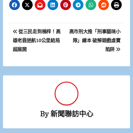
文
從三民走到楠梓！高
高市刑大推「刑事貓咪小
章
雄老翁迷航10公里結局
隊」繪本 破解遊戲虛寶
超展開
陷阱
導
覽
By
新聞聯訪中心