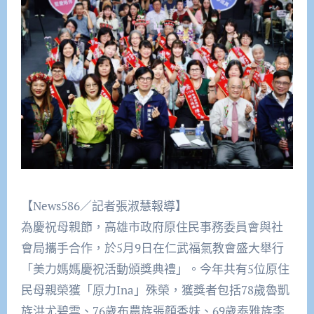
【News586／記者張淑慧報導】
為慶祝母親節，高雄市政府原住民事務委員會與社
會局攜手合作，於5月9日在仁武福氣教會盛大舉行
「美力媽媽慶祝活動頒獎典禮」。今年共有5位原住
民母親榮獲「原力Ina」殊榮，獲獎者包括78歲魯凱
族洪尤碧雲、76歲布農族張顏香妹、69歲泰雅族李