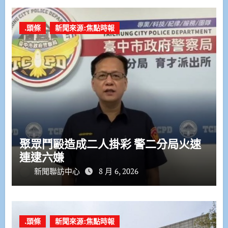
.頭條
新聞來源:焦點時報
聚眾鬥毆造成二人掛彩 警二分局火速
連逮六嫌
新聞聯訪中心
8 月 6, 2026
.頭條
新聞來源:焦點時報