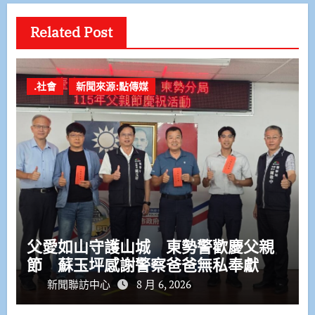
Related Post
.社會
新聞來源:點傳媒
父愛如山守護山城 東勢警歡慶父親
節 蘇玉坪感謝警察爸爸無私奉獻
新聞聯訪中心
8 月 6, 2026