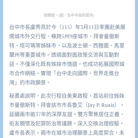
西雅圖。(圖／台中市政府提供)
台中市長盧秀燕於今（115）年3月11日率團赴美展
開城市外交行程，橫跨5州9座城市，拜會曼徹斯
特、塔可瑪等姊妹市，以及波士頓、西雅圖、馬里
蘭州等重要城市。透過面對面政策交流與互動對
話，不僅深化既有姊妹市情誼，也成功拓展國際城
市合作網絡，實現「台中走向國際、世界走進台
灣」的市政願景。
秘書處說明，此次行程自美東啟程，首站前往姊妹
市曼徹斯特，拜會該市市長魯艾（Jay P. Ruais），
延續兩市逾37年的深厚友誼。雙方聚焦居住正義、
街友關懷及犯罪防治等議題，深入交換治理經驗。
盧市長表示，兩市在城市治理願景上高度契合，未