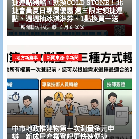
捷運點夠酷，就換COLD STONE！北
捷會員夏日專屬優惠 週三限定領捷運
點、週週抽冰淇淋券、1點換買一送一
優惠券
新聞聯訪中心
8 月 6, 2026
.地方新鮮事
新聞來源:享新聞
中市地政推建物第一次測量多元申
辦 新成屋產權登記更快速便捷