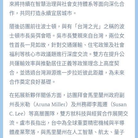
來將持續在智慧治理與社會支持體系等面向深化合
作，共同打造永續宜居城市。
隨後訪團前往波士頓，與有「台灣之光」之稱的波
士頓市長吳弭會晤。吳市長雙親來自台灣，兩位女
性首長一見如故，針對交通運輸、住宅政策及社會
福利等核心市政議題進行深度交流。雙方在提升公
共運輸效率與推動居住正義等政策理念上高度契
合，並透過台灣淵源進一步拉近彼此距離，為未來
合作奠定良好基礎。
在拓展新夥伴關係方面，訪團拜會馬里蘭州政府副
州長米勒（Aruna Miller）及州務卿李鳳遷（Susan
C. Lee）等高層團隊，雙方就科技與經貿合作展開交
流。盧市長指出，台中為全球重要精密機械與半導
體產業聚落，與馬里蘭州在人工智慧、航太、量子