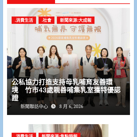
.消費生活
.社會
新聞來源:大成報
公私協力打造支持母乳哺育友善環
境 竹市43處親善哺集乳室獲特優認
證
新聞聯訪中心
8 月 6, 2026
.消費生活
新聞來源:焦點時報