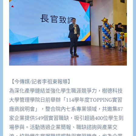
【今傳媒/記者李祖東報導】
為深化產學鏈結並強化學生職涯競爭力，樹德科技
大學管理學院日前舉辦「114學年度TOPPING實習
廠商說明會」，整合院內七系專業領域，共邀集87
家企業提供549個實習職缺，吸引超過400位學生到
場參與。活動透過企業簡報、職缺諮詢與產業交