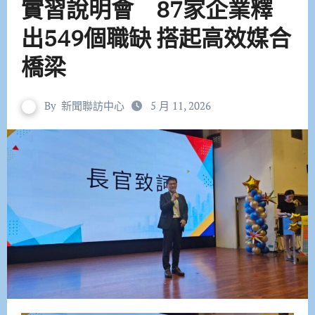
實習說明會 87家企業釋
出549個職缺 搭起高效媒合
橋梁
By
新聞聯訪中心
5 月 11, 2026