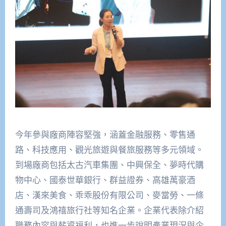
今年參與廠商陣容堅強，涵蓋金融服務、零售通
路、科技應用、觀光旅遊與餐旅服務等多元領域。
到場廠商包括太古汽車集團、中興保全、夢時代購
物中心、國泰世華銀行、群益證券、高雄萬豪酒
店、漢來美食、乖乖股份有限公司、麥當勞、一條
通壽司及鴻禧旅行社等知名企業。企業代表除介紹
職務內容與薪資福利，也進一步說明產業現況與企