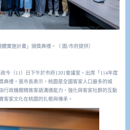
團體實施計畫」頒獎典禮。（ 圖/市府提供）
今（11）日下午於市府1201會議室，出席「114年度
獎典禮。張市長表示，桃園是全國客家人口最多的城
由行政機關精進客語溝通能力，強化與客家社群的互動
實客家文化在桃園的扎根與傳承。