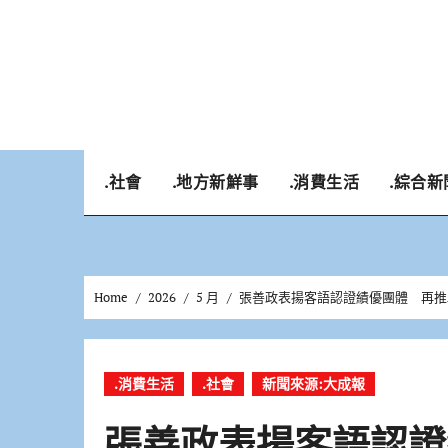
Skip
to
content
.社會
.地方新鮮事
.消費生活
.綜合新
Home
2026
5 月
張善政表揚客語認證績優團體 再推
.消費生活
.社會
新聞來源:大成報
張善政表揚客語認證