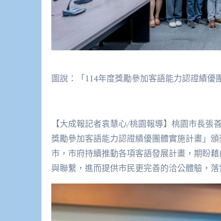
圖說：「114年度獎勵參加客語能力認證績優
【大成報記者袁慧心/桃園報導】桃園市長張善政
獎勵參加客語能力認證績優團體實施計畫」頒
市，市府持續推動各項客語發展計畫，期盼藉
與聯繫，進而提供市民更完善的洽公體驗，落