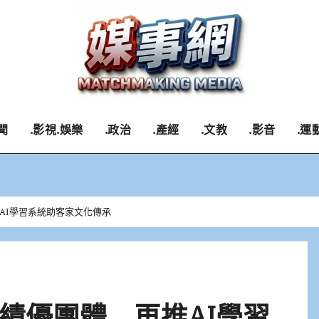
聞
.影視.娛樂
.政治
.產經
.文教
.影音
.運
AI學習系統助客家文化傳承
績優團體 再推AI學習