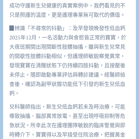
成功守護新生兒健康的真實案例中，我們看見的不
只是照護的溫度，更是護理專業無可取代的價值。
▉辨識「不尋常的抖動」：及早發現晚發性低血鈣
2025年12月，一名活動力與食慾皆正常的寶寶，於
大夜班期間出現間斷性肢體抽搐，雖與新生兒常見
的間歇性肢體抖動相似，但護理師敏銳察覺異常，
發現寶寶在清醒狀態下仍持續四肢抖動，且按壓後
未停止，隨即啟動專業評估與轉診建議。經醫師檢
查後，確認為副甲狀腺功能低下引發的新生兒低血
鈣。
兒科醫師指出，新生兒低血鈣若未及時治療，可能
導致抽搐、腦部異常放電，甚至出現呼吸抑制等危
急狀況。所幸此次在護理團隊敏銳的臨床警覺與即
時轉介下，寶寶得以及早接受住院治療，把握黃金