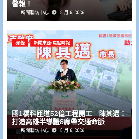
警報！
新聞聯訪中心
8 月 6, 2026
.頭條
新聞來源:焦點時報
國1橋科匝道52億工程開工 陳其邁：
打造高雄半導體S廊帶交通命脈
新聞聯訪中心
8 月 6, 2026