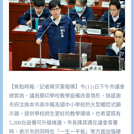
【焦點時報／記者蔡宗憲報導】今(11)日下午市議會
總質詢，議員關切學校教學設備改善情形，除感謝
市府汰換本市高中職及國中小學校的大型觸控式顯
示器，提供學校師生更好的教學環境，也希望既有
3,200台設備可升級維護。市長陳其邁在議會答覆
時，表示市府同時在「一生一平板」等方面加強硬