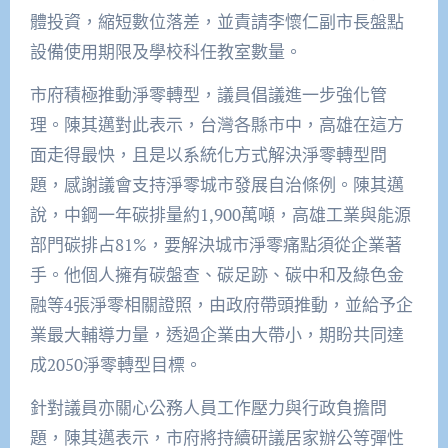
體投資，縮短數位落差，並責請李懷仁副市長盤點
設備使用期限及學校科任教室數量。
市府積極推動淨零轉型，議員倡議進一步強化管
理。陳其邁對此表示，台灣各縣市中，高雄在這方
面走得最快，且是以系統化方式解決淨零轉型問
題，感謝議會支持淨零城市發展自治條例。陳其邁
說，中鋼一年碳排量約1,900萬噸，高雄工業與能源
部門碳排占81%，要解決城市淨零痛點須從企業著
手。他個人擁有碳盤查、碳足跡、碳中和及綠色金
融等4張淨零相關證照，由政府帶頭推動，並給予企
業最大輔導力量，透過企業由大帶小，期盼共同達
成2050淨零轉型目標。
針對議員亦關心公務人員工作壓力與行政負擔問
題，陳其邁表示，市府將持續研議居家辦公等彈性