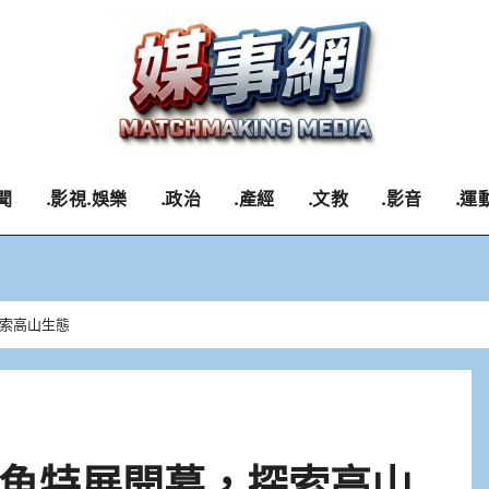
聞
.影視.娛樂
.政治
.產經
.文教
.影音
.運
索高山生態
魚特展開幕，探索高山