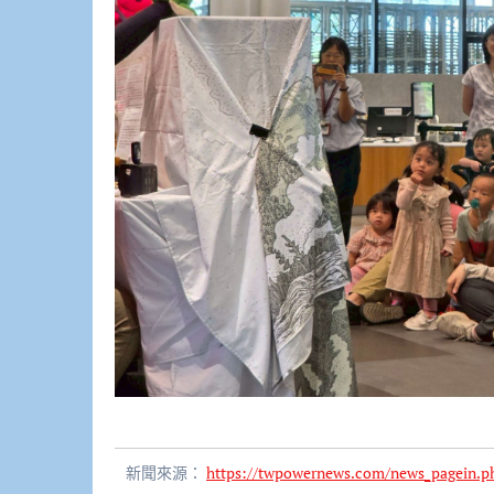
新聞來源：
https://twpowernews.com/news_pagein.p