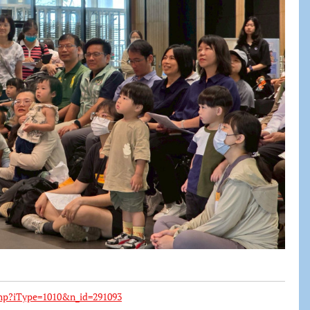
hp?iType=1010&n_id=291093