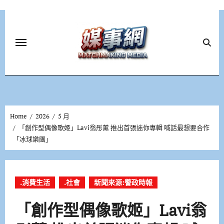
Skip
to
content
Home
2026
5 月
「創作型偶像歌姬」Lavi翁彤薰 推出首張迷你專輯 喊話最想要合作
「冰球樂團」
.消費生活
.社會
新聞來源:警政時報
「創作型偶像歌姬」Lavi翁