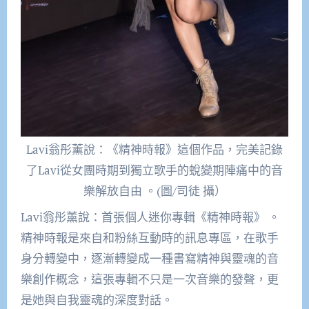
Lavi翁彤薰說：《精神時報》這個作品，完美記錄
了Lavi從女團時期到獨立歌手的蛻變期陣痛中的音
樂解放自由 。(圖/司徒 攝）
Lavi翁彤薰說：首張個人迷你專輯《精神時報》 。
精神時報是來自和粉絲互動時的訊息專區，在歌手
身分轉變中，逐漸轉變成一種書寫精神與靈魂的音
樂創作概念，這張專輯不只是一次音樂的發聲，更
是她與自我靈魂的深度對話。