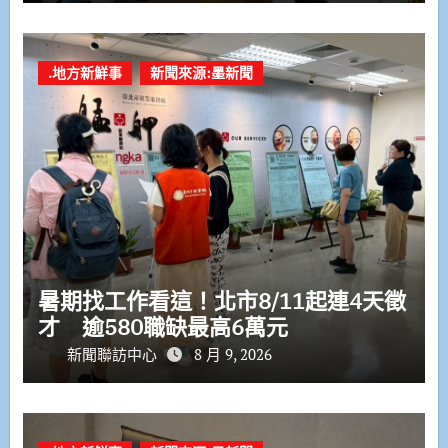
.地方新鮮事
新聞來源:墨新聞
暑期找工作看這！北市8/11起連4天徵
才 逾580職缺最高6萬元
新聞聯訪中心
8 月 9, 2026