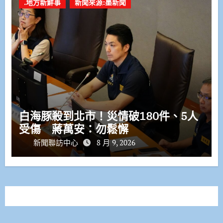
.地方新鮮事
新聞來源:墨新聞
白海豚殺到北市！災情破180件、5人
受傷 蔣萬安：勿鬆懈
新聞聯訪中心
8 月 9, 2026