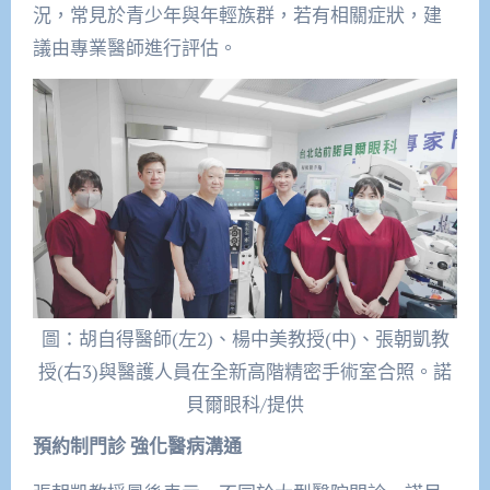
況，常見於青少年與年輕族群，若有相關症狀，建
議由專業醫師進行評估。
圖：胡自得醫師(左2)、楊中美教授(中)、張朝凱教
授(右3)與醫護人員在全新高階精密手術室合照。諾
貝爾眼科/提供
預約制門診 強化醫病溝通