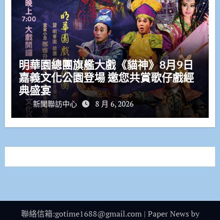
明華園總團旗艦大戲《貓神》8月9日
嘉義文化公園登場 邀您共賞歌仔戲經
典盛宴
新聞聯訪中心
8 月 6, 2026
聯絡信箱:gotime1688@gmail.com
|
Paper News
by