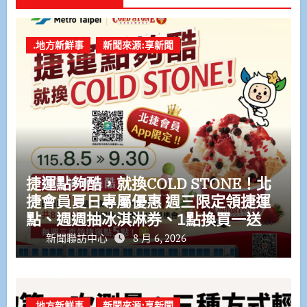
.地方新鮮事
新聞來源:享新聞
捷運點夠酷，就換COLD STONE！北
捷會員夏日專屬優惠 週三限定領捷運
點、週週抽冰淇淋券、1點換買一送一
優惠券
新聞聯訪中心
8 月 6, 2026
.地方新鮮事
新聞來源:享新聞