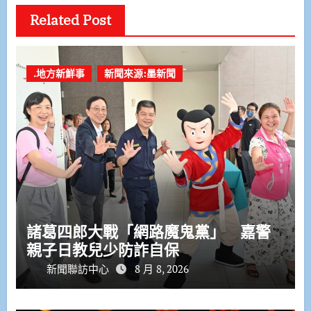
Related Post
.地方新鮮事
新聞來源:墨新聞
諸葛四郎大戰「網路魔鬼黨」 嘉警
親子日教兒少防詐自保
新聞聯訪中心
8 月 8, 2026