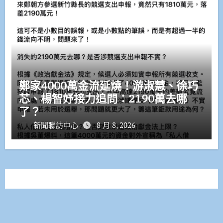
鄭家4000萬金流延燒！游淑慧、徐巧
芯、楊智妤接力追問：2190萬去哪
了？
新聞聯訪中心
8 月 8, 2026