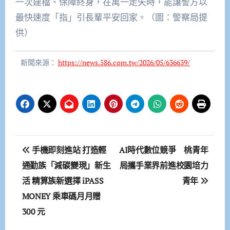
一次建檔、保障終身，在萬一走失時，能讓警方以
最快速度「指」引長輩平安回家。（圖：警察局提
供）
新聞來源：
https://news.586.com.tw/2026/05/636639/
文
手機即刻進站 打造輕
AI時代數位競爭 桃青年
章
通勤族「減碳變現」新生
局攜手業界前進校園培力
活 精算族新選擇 iPASS
青年
導
MONEY 乘車碼月月贈
覽
300 元