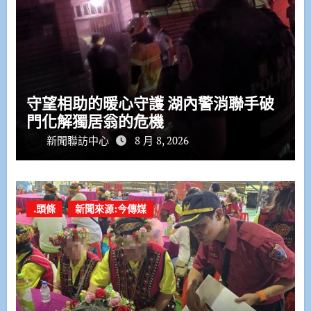
守望相助的暖心守護 湖內警消聯手破
門化解獨居翁的危機
新聞聯訪中心
8 月 8, 2026
.頭條
新聞來源:今傳媒