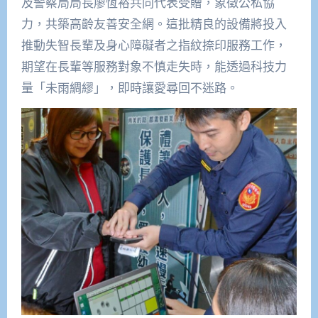
及警察局局長廖恆裕共同代表受贈，象徵公私協
力，共築高齡友善安全網。這批精良的設備將投入
推動失智長輩及身心障礙者之指紋捺印服務工作，
期望在長輩等服務對象不慎走失時，能透過科技力
量「未雨綢繆」，即時讓愛尋回不迷路。