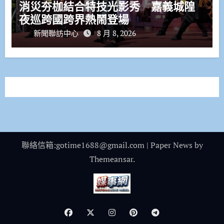
消災夯枷結合特技光影秀 嘉義城隍
夜巡跨國跨界熱鬧登場
新聞聯訪中心
8 月 8, 2026
聯絡信箱:gotime1688@gmail.com
|
Paper News
by
Themeansar
.