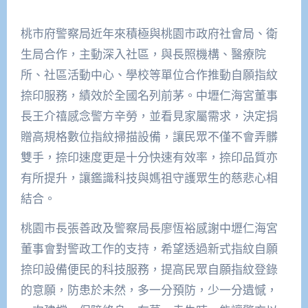
桃市府警察局近年來積極與桃園市政府社會局、衛
生局合作，主動深入社區，與長照機構、醫療院
所、社區活動中心、學校等單位合作推動自願指紋
捺印服務，績效於全國名列前茅。中壢仁海宮董事
長王介禧感念警方辛勞，並看見家屬需求，決定捐
贈高規格數位指紋掃描設備，讓民眾不僅不會弄髒
雙手，捺印速度更是十分快速有效率，捺印品質亦
有所提升，讓鑑識科技與媽祖守護眾生的慈悲心相
結合。
桃園市長張善政及警察局長廖恆裕感謝中壢仁海宮
董事會對警政工作的支持，希望透過新式指紋自願
捺印設備便民的科技服務，提高民眾自願指紋登錄
的意願，防患於未然，多一分預防，少一分遺憾，