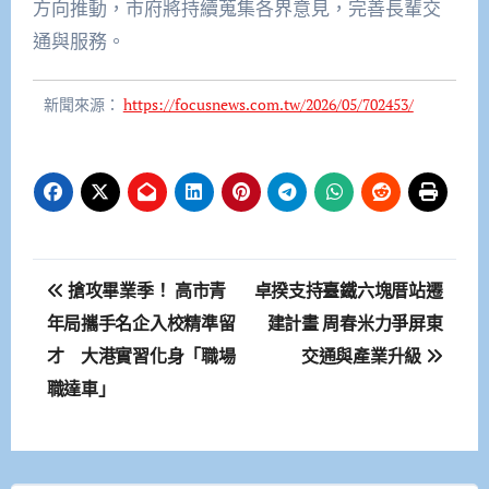
方向推動，市府將持續蒐集各界意見，完善長輩交
通與服務。
新聞來源：
https://focusnews.com.tw/2026/05/702453/
文
搶攻畢業季！ 高市青
卓揆支持臺鐵六塊厝站遷
章
年局攜手名企入校精準留
建計畫 周春米力爭屏東
才 大港實習化身「職場
交通與產業升級
導
職達車」
覽