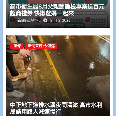
高市衛生局8月父親節篩檢專案送百元
超商禮券 快揪爸媽一起來
新聞聯訪中心
8 月 8, 2026
.頭條
新聞來源:今傳媒
中正地下道排水溝夜間清淤 高市水利
局請用路人減速慢行