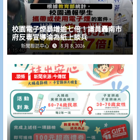
校園電子煙暴增逾七倍！議員轟南市
府反毒宣導淪為紙上談兵
新聞聯訪中心
8 月 8, 2026
.頭條
新聞來源:今傳媒