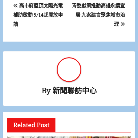
文
高市府屋頂太陽光電
青委獻策推動高雄永續宜
章
補助啟動 5/14起開放申
居 九案建言聚焦城市治
請
理
導
覽
By
新聞聯訪中心
Related Post