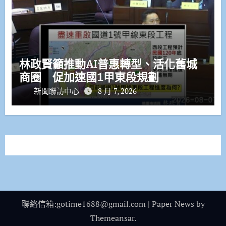
林政賢籲推動AI普惠轉型、活化舊城
商圈 促加速國1甲東段規劃
新聞聯訪中心
8 月 7, 2026
聯絡信箱:gotime1688@gmail.com
|
Paper News
by
Themeansar
.