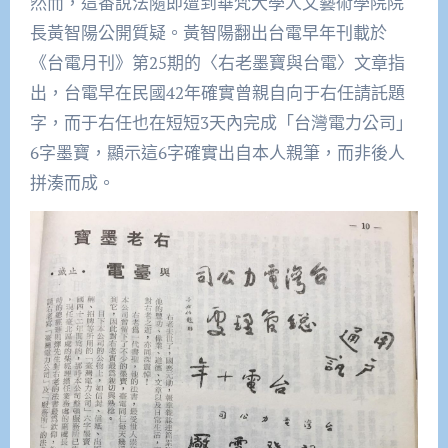
然而，這番說法隨即遭到華梵大學人文藝術學院院
長黃智陽公開質疑。黃智陽翻出台電早年刊載於
《台電月刊》第25期的〈右老墨寶與台電〉文章指
出，台電早在民國42年確實曾親自向于右任請託題
字，而于右任也在短短3天內完成「台灣電力公司」
6字墨寶，顯示這6字確實出自本人親筆，而非後人
拼湊而成。