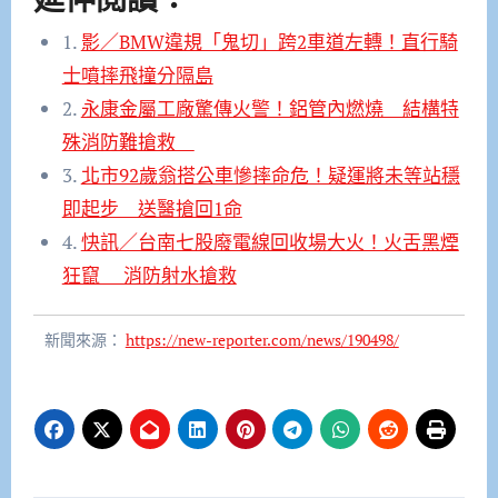
1.
影／BMW違規「鬼切」跨2車道左轉！直行騎
士噴摔飛撞分隔島
2.
永康金屬工廠驚傳火警！鋁管內燃燒 結構特
殊消防難搶救
3.
北市92歲翁搭公車慘摔命危！疑運將未等站穩
即起步 送醫搶回1命
4.
快訊／台南七股廢電線回收場大火！火舌黑煙
狂竄 消防射水搶救
新聞來源：
https://new-reporter.com/news/190498/