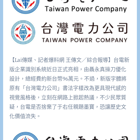
【Lai傳媒、記者爆料網 王傳文／綜合報導】台電新
版企業識別系統近日正式亮相，由聶永真操刀優化
設計，總經費約新台幣96萬元。不過，新版字體將
原有「台灣電力公司」書法字樣改為更具現代感的
視覺風格後，立刻在網路上掀起熱議，不少民眾質
疑，台電是否捨棄了于右任親題墨寶，恐讓歷史文
化價值流失。