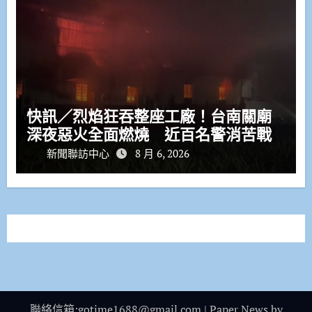
快訊／烈焰狂吞整座工廠！台南關廟
深夜惡火全面燃燒 近百名警消苦戰
新聞聯訪中心
8 月 6, 2026
聯絡信箱:gotime1688@gmail.com
|
Paper News
by