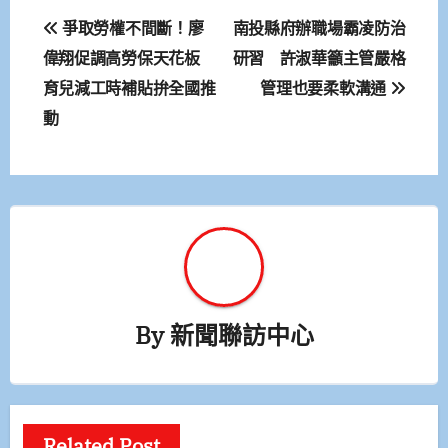
文
爭取勞權不間斷！廖
南投縣府辦職場霸凌防治
章
偉翔促調高勞保天花板
研習 許淑華籲主管嚴格
育兒減工時補貼拚全國推
管理也要柔軟溝通
導
動
覽
By
新聞聯訪中心
Related Post