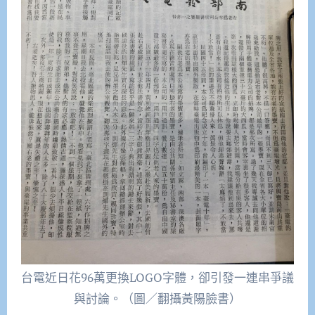
台電近日花96萬更換LOGO字體，卻引發一連串爭議
與討論。（圖／翻攝黃陽臉書）