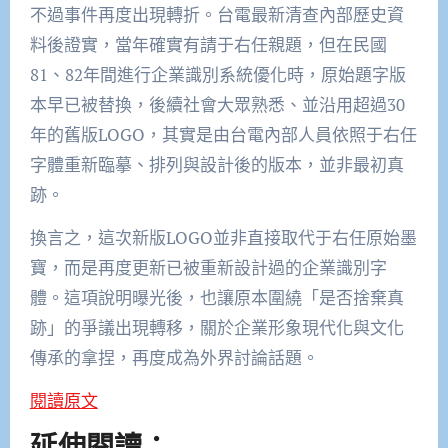
不過事件再度出現轉折。台電最新清查內部歷史資
料後證實，當年確實有請于右任親題，但在民國
81、82年間進行企業識別系統優化時，原始題字版
本早已被替換，後續社會大眾熟悉、並沿用超過30
年的舊版LOGO，其實是由台電內部人員依照于右任
字體重新臨摹、排列與設計後的版本，並非最初真
跡。
換言之，這次新版LOGO並非直接取代于右任原始墨
寶，而是再度更新已被重新設計過的企業識別字
體。這項說明曝光後，也讓原本圍繞「是否捨棄真
跡」的爭議出現轉移，關於企業形象現代化與文化
傳承的拿捏，再度成為外界討論話題。
閱讀原文
延伸閱讀：