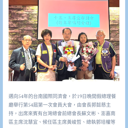
邁向54年的台南國際同濟會，於19日晚間假總理餐
廳舉行第54屆第一次會員大會，由會長郭懿慈主
持，出席來賓有台灣總會前總會長蘇文彬、澎嘉南
區主席沈慧宜、候任區主席黃峻哲、總執郭培權等