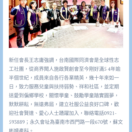
新任會長王志庸強調，台南國際同濟會是全球性志
工社團，從商界聞人施啟賢創會至今剛好滿5 4年逾
半個世紀，成員來自各行各業精英，幾十年來如一
日，致力服務兒童與扶持弱勢、祥和社區，並定期
送愛到偏鄉學校，關懷學童、鼓勵學童踏實圓夢，
默默耕耘，無遠弗屆，建立社服公益良好口碑，歡
迎社會賢達、愛心人士踴躍加入，聯絡電話0921-
593889；永久會址為臺南市西門路一段670號，蘇文
彬婦產科。