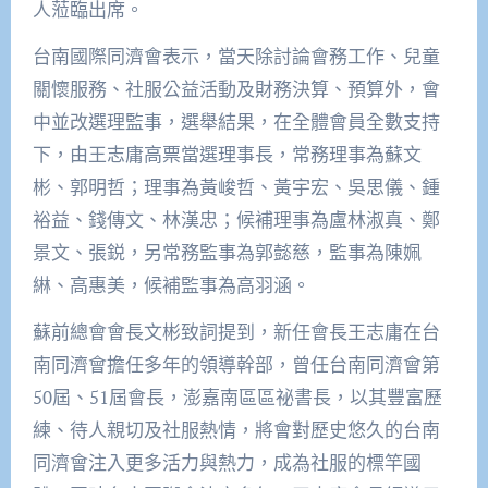
人蒞臨出席。
台南國際同濟會表示，當天除討論會務工作、兒童
關懷服務、社服公益活動及財務決算、預算外，會
中並改選理監事，選舉結果，在全體會員全數支持
下，由王志庸高票當選理事長，常務理事為蘇文
彬、郭明哲；理事為黃峻哲、黃宇宏、吳思儀、鍾
裕益、錢傳文、林漢忠；候補理事為盧林淑真、鄭
景文、張鋭，另常務監事為郭懿慈，監事為陳姵
綝、高惠美，候補監事為高羽涵。
蘇前總會會長文彬致詞提到，新任會長王志庸在台
南同濟會擔任多年的領導幹部，曾任台南同濟會第
50屆、51屆會長，澎嘉南區區祕書長，以其豐富歷
練、待人親切及社服熱情，將會對歷史悠久的台南
同濟會注入更多活力與熱力，成為社服的標竿國