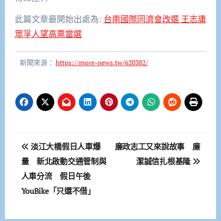
此篇文章最開始出處為:
台南國際同濟會改選 王志庸
眾孚人望高票當選
新聞來源：
https://more-news.tw/620382/
文
淡江大橋假日人車爆
廉政志工又來說故事 廉
章
量 新北啟動交通管制與
潔誠信扎根基隆
人車分流 假日午後
導
YouBike「只還不借」
覽