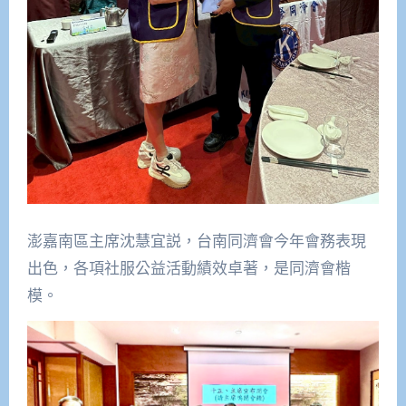
澎嘉南區主席沈慧宜説，台南同濟會今年會務表現
出色，各項社服公益活動績效卓著，是同濟會楷
模。