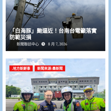
「白海豚」颱逼近！台南台電籲落實
防範災損
新聞聯訪中心
8 月 7, 2026
.地方新鮮事
新聞來源:墨新聞