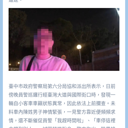
臺中市政府警察局第六分局協和派出所表示，日前
傍晚員警巡邏行經臺灣大道與國際街口時，發現一
輛自小客車車籍狀態異常，因此依法上前攔查。未
料車內陳姓男子神情緊張，一見警方靠近便頻頻求
情，還不斷催促員警「我趕時間啦」、「車停這裡