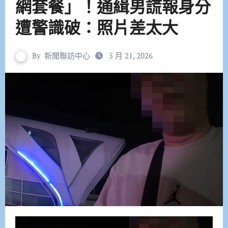
網套餐」！通緝男謊報身分
遭警識破：照片差太大
By
新聞聯訪中心
5 月 21, 2026