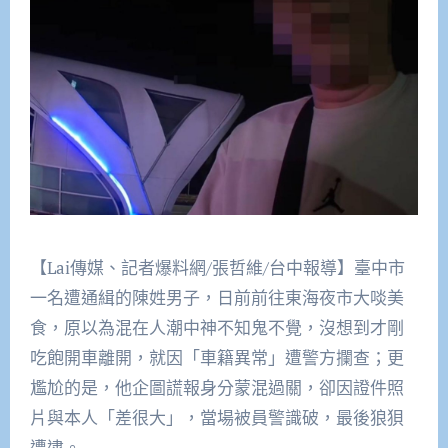
【Lai傳媒、記者爆料網/張哲維/台中報導】臺中市
一名遭通緝的陳姓男子，日前前往東海夜市大啖美
食，原以為混在人潮中神不知鬼不覺，沒想到才剛
吃飽開車離開，就因「車籍異常」遭警方攔查；更
尷尬的是，他企圖謊報身分蒙混過關，卻因證件照
片與本人「差很大」，當場被員警識破，最後狼狽
遭逮。