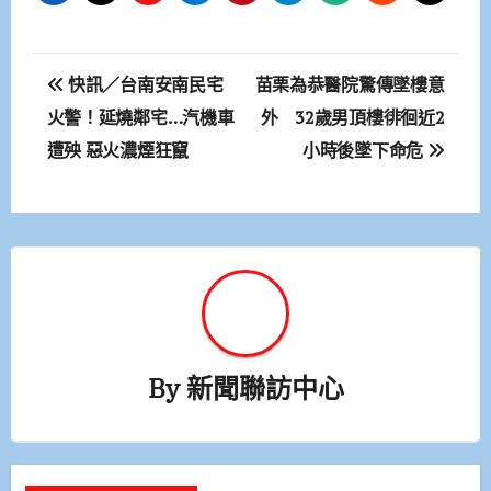
文
快訊／台南安南民宅
苗栗為恭醫院驚傳墜樓意
章
火警！延燒鄰宅…汽機車
外 32歲男頂樓徘徊近2
遭殃 惡火濃煙狂竄
小時後墜下命危
導
覽
By
新聞聯訪中心