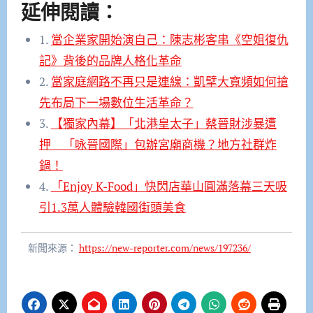
延伸閱讀：
1.
當企業家開始演自己：陳志彬客串《空姐復仇
記》背後的品牌人格化革命
2.
當家庭網路不再只是連線：凱擘大寬頻如何搶
先布局下一場數位生活革命？
3.
【獨家內幕】「北港皇太子」蔡晉財涉暴遭
押 「咏晉國際」包辦宮廟商機？地方社群炸
鍋！
4.
「Enjoy K-Food」快閃店華山圓滿落幕三天吸
引1.3萬人體驗韓國街頭美食
新聞來源：
https://new-reporter.com/news/197236/