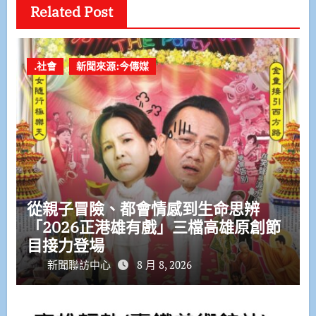
Related Post
.社會
新聞來源:今傳媒
從親子冒險、都會情感到生命思辨
「2026正港雄有戲」三檔高雄原創節
目接力登場
新聞聯訪中心
8 月 8, 2026