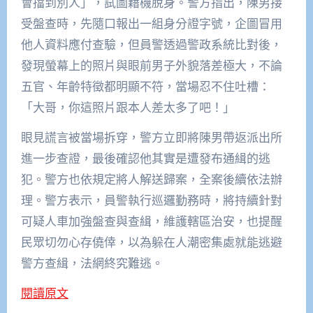
會擋到別人」，試圖藉機脫身。警方指出，陳男接
受盤查時，先隨口報出一組身分證字號，企圖冒用
他人資料應付查驗，但員警透過警政系統比對後，
發現螢幕上的照片與眼前男子外貌落差極大，不論
五官、年齡特徵都明顯不符，當場忍不住吐槽：
「大哥，你這照片跟本人差太多了吧！」
眼見謊言被當場拆穿，警方立即將陳男帶返派出所
進一步查證，最後確認他其實是遭發布通緝的逃
犯。警方也依規定將人解送歸案，全案後續依法辦
理。警方表示，員警執行巡邏勤務時，將持續針對
可疑人車加強盤查與查緝，維護轄區治安，也提醒
民眾切勿心存僥倖，以為躲在人潮密集處就能逃避
警方查緝，法網終究難逃。
閱讀原文