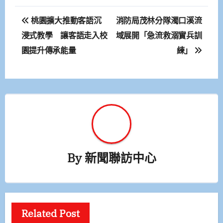
文
桃園擴大推動客語沉
消防局茂林分隊濁口溪流
章
浸式教學 讓客語走入校
域展開「急流救溺實兵訓
園提升傳承能量
練」
導
覽
By
新聞聯訪中心
Related Post