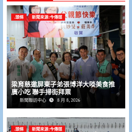
.頭條
新聞來源:今傳媒
梁育慈邀屏東子弟張博洋大啖美食推
廣小吃 聯手掃街拜票
新聞聯訪中心
8 月 8, 2026
.頭條
新聞來源:今傳媒