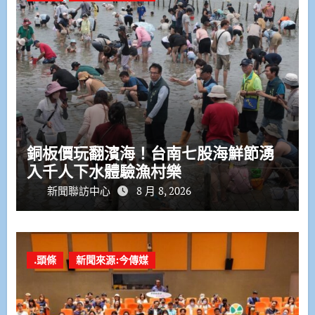
銅板價玩翻濱海！台南七股海鮮節湧
入千人下水體驗漁村樂
新聞聯訪中心
8 月 8, 2026
.頭條
新聞來源:今傳媒