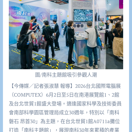
圖/南科主題館吸引參觀人潮
【今傳媒／記者張淑慧 報導】2026台北國際電腦展
（COMPUTEX）6月2日至5日在南港展覽館1、2館
及台北世貿1館盛大登場。適逢國家科學及技術委員
會南部科學園區管理局成立30週年，特別以「南科
磐石 昂首30」為主題，在台北世貿1館A0711a攤位
打造「南科主題館」，展現南科30年來累積的產業