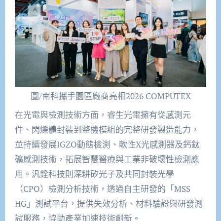
圖/南科攜手園區廠商亮相2026 COMPUTEX
在光電與檢測技術方面，睿生光電擁有從感測元
件、閃爍體封裝到整機模組的完整研發製造能力，
並持續發展IGZO動態檢測、軟性X光感測器及鈣鈦
礦感測技術，拓展智慧醫療與工業非破壞性檢測應
用。汎銓科技則深耕矽光子及共同封裝光學
（CPO）檢測分析技術，透過自主研發的「MSS
HG」測試平台，提供失效分析、材料驗證與研發測
試服務，協助產業加速技術創新。