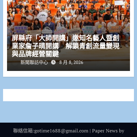
屏縣府「大師開講」邀知名藝人暨創
業家詹子晴開講 解鎖青創流量變現
與品牌經營關鍵
新聞聯訪中心
8 月 8, 2026
聯絡信箱:gotime1688@gmail.com
|
Paper News
by