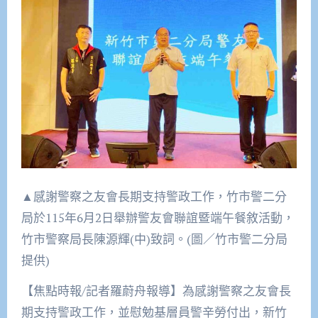
▲感謝警察之友會長期支持警政工作，竹市警二分
局於115年6月2日舉辦警友會聯誼暨端午餐敘活動，
竹市警察局長陳源輝(中)致詞。(圖／竹市警二分局
提供)
【焦點時報/記者羅蔚舟報導】為感謝警察之友會長
期支持警政工作，並慰勉基層員警辛勞付出，新竹