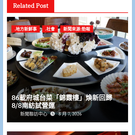
Related Post
.地方新鮮事
.社會
新聞來源:勁報
86載府城台菜「錦霞樓」煥新回歸
8/8南紡試營運
新聞聯訪中心
8 月 7, 2026