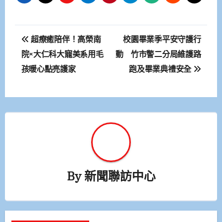
文
超療癒陪伴！高榮南
校園畢業季平安守護行
章
院×大仁科大寵美系用毛
動 竹市警二分局維護路
孩暖心點亮護家
跑及畢業典禮安全
導
覽
By
新聞聯訪中心