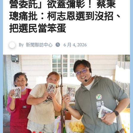
營委託」欲蓋彌彰！ 蔡秉
璁痛批：柯志恩選到沒招、
把選民當笨蛋
By
新聞聯訪中心
6 月 4, 2026