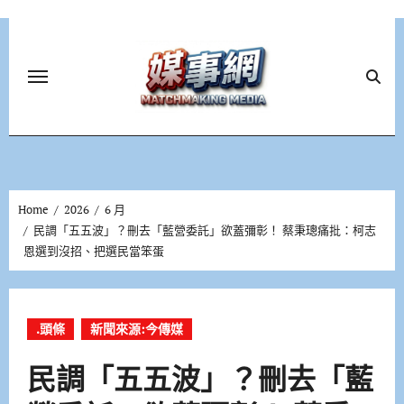
Skip
to
content
Home
2026
6 月
民調「五五波」？刪去「藍營委託」欲蓋彌彰！ 蔡秉璁痛批：柯志
恩選到沒招、把選民當笨蛋
.頭條
新聞來源:今傳媒
民調「五五波」？刪去「藍