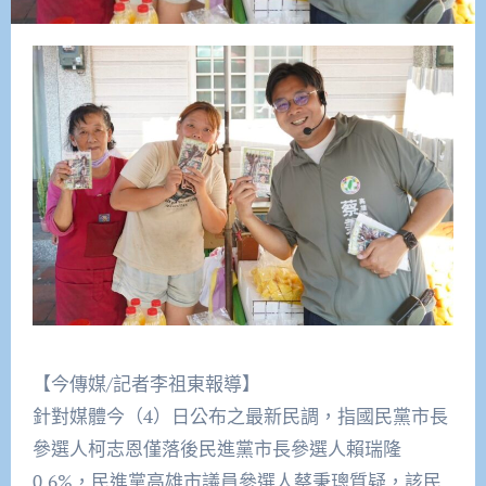
【今傳媒/記者李祖東報導】
針對媒體今（4）日公布之最新民調，指國民黨市長
參選人柯志恩僅落後民進黨市長參選人賴瑞隆
0.6%，民進黨高雄市議員參選人蔡秉璁質疑，該民