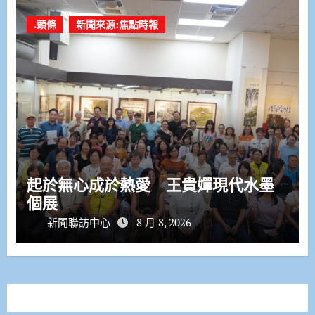
.頭條
新聞來源:焦點時報
起於無心成於熱愛 王貴嬋現代水墨
個展
新聞聯訪中心
8 月 8, 2026