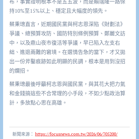
布，事實證明根本不是五五波，而是賴瑞隆一路保
持10%至15%以上、穩定且大幅度的領先。
蔡秉璁直言，近期國民黨與柯志恩深陷《財劃法》
爭議、總預算攻防、國防特別條例預算、鄭麗文訪
中，以及鼎山夜市復活等爭議，早已陷入左支右
絀、進退兩難的窘境。在選情告急的當下，才又拋
出一份斧鑿痕跡如此明顯的民調，根本是用到沒招
的爛招。
蔡秉璁最後呼籲柯志恩與國民黨，與其花大把力氣
和金錢搞這些不合常理的小手段，不如少點政治算
計，多放點心思在高雄。
新聞來源：
https://focusnews.com.tw/2026/06/705200/