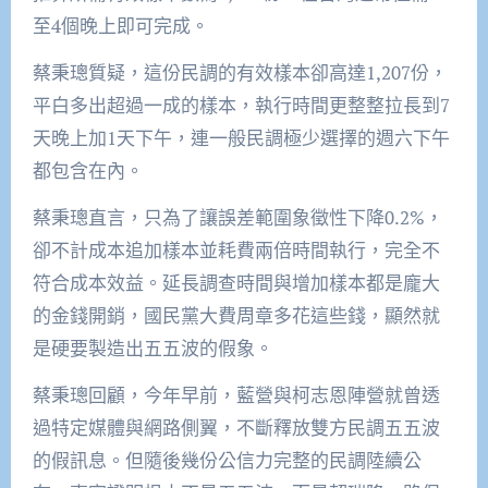
至4個晚上即可完成。
蔡秉璁質疑，這份民調的有效樣本卻高達1,207份，
平白多出超過一成的樣本，執行時間更整整拉長到7
天晚上加1天下午，連一般民調極少選擇的週六下午
都包含在內。
蔡秉璁直言，只為了讓誤差範圍象徵性下降0.2%，
卻不計成本追加樣本並耗費兩倍時間執行，完全不
符合成本效益。延長調查時間與增加樣本都是龐大
的金錢開銷，國民黨大費周章多花這些錢，顯然就
是硬要製造出五五波的假象。
蔡秉璁回顧，今年早前，藍營與柯志恩陣營就曾透
過特定媒體與網路側翼，不斷釋放雙方民調五五波
的假訊息。但隨後幾份公信力完整的民調陸續公