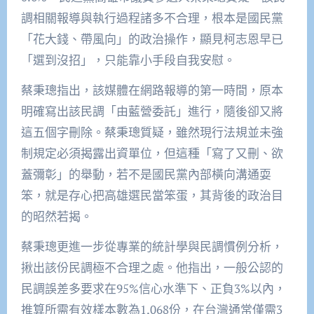
調相關報導與執行過程諸多不合理，根本是國民黨
「花大錢、帶風向」的政治操作，顯見柯志恩早已
「選到沒招」，只能靠小手段自我安慰。
蔡秉璁指出，該媒體在網路報導的第一時間，原本
明確寫出該民調「由藍營委託」進行，隨後卻又將
這五個字刪除。蔡秉璁質疑，雖然現行法規並未強
制規定必須揭露出資單位，但這種「寫了又刪、欲
蓋彌彰」的舉動，若不是國民黨內部橫向溝通耍
笨，就是存心把高雄選民當笨蛋，其背後的政治目
的昭然若揭。
蔡秉璁更進一步從專業的統計學與民調慣例分析，
揪出該份民調極不合理之處。他指出，一般公認的
民調誤差多要求在95%信心水準下、正負3%以內，
推算所需有效樣本數為1,068份，在台灣通常僅需3