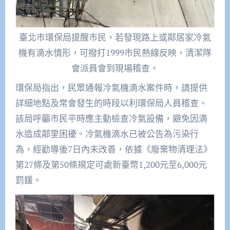
臺北市環保局提醒市民，若發現路上或鄰居家冷氣
機有滴水情形，可撥打1999市民熱線反映，清潔隊
會派員會到現場稽查。
環保局指出，民眾通報冷氣機滴水案件時，請提供
詳細地點及常會發生的時段以利環保局人員稽查。
該局呼籲市民平時應主動檢查冷氣設備，避免因滴
水造成鄰里困擾。冷氣機滴水已被公告為污染行
為，經勸導後7日內未改善，依據《廢棄物清理法》
第27條及第50條規定可處新臺幣1,200元至6,000元
罰鍰。