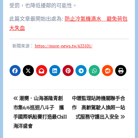
受罰，也降低擾鄰的可能性。
此篇文章最開始出處為:
防止冷氣機滴水 避免荷包
大失血
新聞來源：
https://more-news.tw/633101/
文
潮嚮．山海基隆青創
中壢監理站跨機關聯手合
章
市集6/6巡迴八斗子 攜
作 高齡駕駛人換照一站
手國際帆船賽打造最Chill
式服務守護出入安全
導
海洋盛會
覽