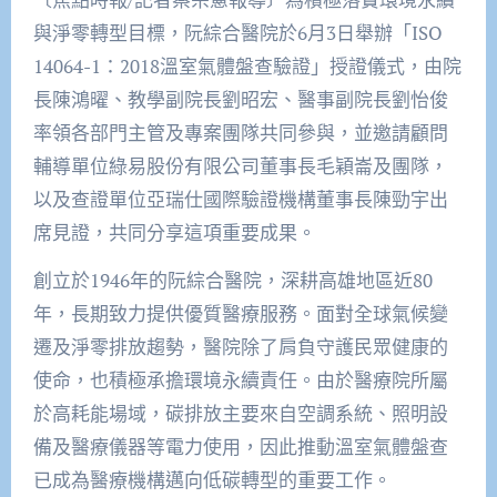
與淨零轉型目標，阮綜合醫院於6月3日舉辦「ISO
14064-1：2018溫室氣體盤查驗證」授證儀式，由院
長陳鴻曜、教學副院長劉昭宏、醫事副院長劉怡俊
率領各部門主管及專案團隊共同參與，並邀請顧問
輔導單位綠易股份有限公司董事長毛穎崙及團隊，
以及查證單位亞瑞仕國際驗證機構董事長陳勁宇出
席見證，共同分享這項重要成果。
創立於1946年的阮綜合醫院，深耕高雄地區近80
年，長期致力提供優質醫療服務。面對全球氣候變
遷及淨零排放趨勢，醫院除了肩負守護民眾健康的
使命，也積極承擔環境永續責任。由於醫療院所屬
於高耗能場域，碳排放主要來自空調系統、照明設
備及醫療儀器等電力使用，因此推動溫室氣體盤查
已成為醫療機構邁向低碳轉型的重要工作。