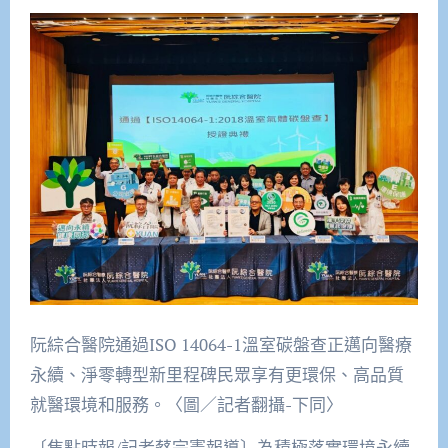
阮綜合醫院通過ISO 14064-1溫室碳盤查正邁向醫療
永續、淨零轉型新里程碑民眾享有更環保、高品質
就醫環境和服務。〈圖／記者翻攝-下同〉
〔焦點時報/記者蔡宗憲報導〕為積極落實環境永續