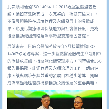
此次順利通過ISO 14064-1：2018溫室氣體盤查驗
證，猶如替醫院完成一次完整的「碳健康檢查」，
不僅展現醫院在環境管理及永續發展上的具體成
果，也強化醫療環境保護能力與社會信任度，更為
後續推動減碳策略及淨零轉型奠定穩固基礎。
展望未來，阮綜合醫院將於今年7月接續推動ISO
14067碳足跡專案，進一步盤點醫療服務生命週期中
的碳排放資訊，持續深化碳管理能力。同時結合ESG
報告書揭露、能源管理及永續治理等工作，朝向健
康照護與環境永續並重的發展目標穩步前進，期盼
成為高雄地區醫療機構推動永續發展的重要典範。