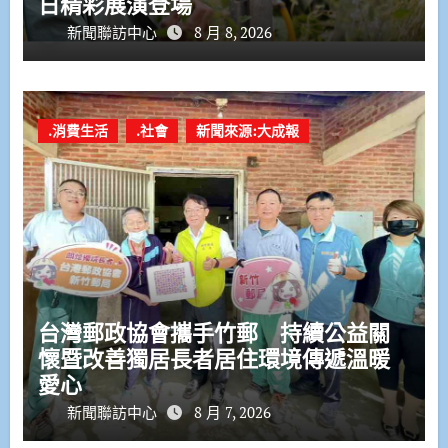
日精彩展演登場
新聞聯訪中心
8 月 8, 2026
.消費生活
.社會
新聞來源:大成報
台灣郵政協會攜手竹郵 持續公益關
懷暨改善獨居長者居住環境傳遞溫暖
愛心
新聞聯訪中心
8 月 7, 2026