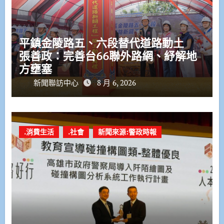
平鎮金陵路五、六段替代道路動土
張善政：完善台66聯外路網、紓解地
方壅塞
新聞聯訪中心
8 月 6, 2026
.消費生活
.社會
新聞來源:警政時報