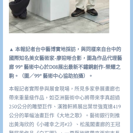
▲
本報記者台中藝博實地採訪，與同樣來自台中的
國際知名美女藝術家-
廖迎晰合影，圖為作品代理藝
廊 99
°
藝術中心於D08
展出最新不鏽鋼創作-
榮耀之
駒。（圖／99
°
藝術中心協助拍攝）。
本報記者實際參與展會現場，所見多家參展畫廊也
帶來重量級作品，如亞洲藝術中心將帶來李真超過
250公分的雕塑巨作、漢雅軒將展出葉世強寬達419
公分的單幅油畫巨作《大地之歌》。藝術銀行則推
出黃海欣的《小確幸之河#2》、松風閣畫廊的王冠