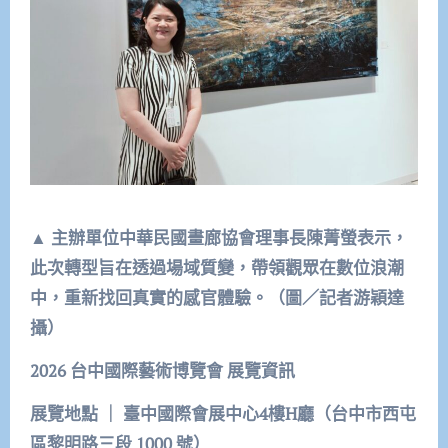
▲
主辦單位中華民國畫廊協會理事長陳菁螢表示，
此次轉型旨在透過場域質變，帶領觀眾在數位浪潮
中，重新找回真實的感官體驗。（圖／記者游穎達
攝）
2026
台中國際藝術博覽會
展覽資訊
展覽地點
｜
臺中國際會展中心4
樓H
廳（台中市西屯
區黎明路三段 1000
號）