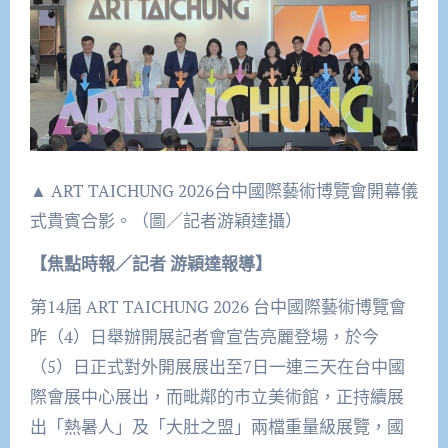
▲ ART TAICHUNG 2026台中國際藝術博覽會開幕儀
式貴賓合影。（圖／記者游穎達攝）
【焦點時報／記者
游穎達報導】
第14屆 ART TAICHUNG 2026 台中國際藝術博覽會
昨（4）日舉辦開展記者會宣告亮麗登場，於今
（5）日正式對外開展展出至7日一連三天在台中國
際會展中心展出，而毗鄰的市立美術館，正持續展
出「熱暑人」及「大肚之盟」兩檔重量級展覽，國