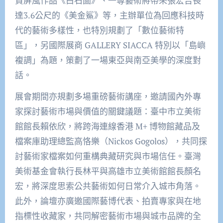
賢屏風作品《白石圖》、一尊藝術將帶來張宏吉長
達3.6公尺的《美金鯊》等，主辦單位為回應科技時
代的藝術多樣性，也特別規劃了「數位藝術特
區」，另國際展商 GALLERY SIACCA 特別以「島嶼
複調」為題，策劃了一場東亞與南亞美學的深度對
話。
展會期間亦規劃多場重磅藝術講座，邀請國內外專
家探討藝術市場與價值的關鍵議題：臺中市立美術
館館長賴依欣，將跨海連線香港 M+ 博物館藏品及
檔案庫助理總監高恪樂（Nickos Gogolos），共同探
討藝術家檔案如何重構典藏研究與市場信任。臺灣
美術基金會執行長林平與高雄市立美術館館長顏名
宏，將深度思索公共藝術如何日常介入城市角落。
此外，論壇亦廣邀國際藝博代表、拍賣專家與在地
指標性收藏家，共同解密藝術市場與城市品牌的全