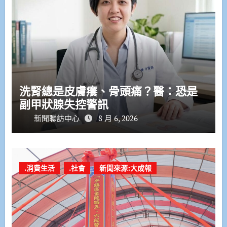
洗腎總是皮膚癢、骨頭痛？醫：恐是
副甲狀腺失控警訊
新聞聯訪中心
8 月 6, 2026
.消費生活
.社會
新聞來源:大成報