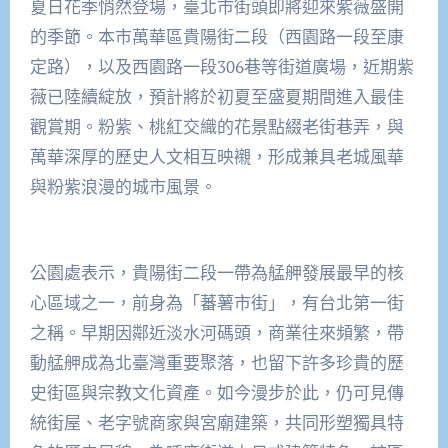
夏日花季悄然登場，臺北市街頭即將迎來紫薇盛開
的季節。本市萬華區貴陽街二段（西園路一段至康
定路），以及西園路一段306巷等街道廣場，近期紫
薇已陸續綻放，預計將於初夏至盛夏期間進入最佳
觀賞期。粉紫、桃紅交織的花景點綴老街巷弄，與
萬華深厚的歷史人文相互映襯，形成兼具老城風華
與粉紫浪漫的城市風景。
公園處表示，貴陽街二段一帶為艋舺發展最早的核
心區域之一，前身為「蕃薯市街」，有台北第一街
之稱。早期因鄰近淡水河碼頭，商業往來頻繁，帶
動艋舺成為北臺灣重要聚落，也留下許多珍貴的歷
史街區與宗教文化資產。如今漫步於此，仍可見傳
統街屋、老字號商家與宮廟建築，共同形塑獨具特