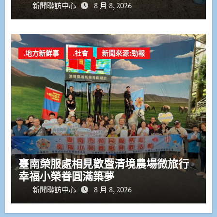
新聞聯訪中心
8 月 8, 2026
.地方新鮮事
.社會
新聞來源:勁報
臺南榮服處相見歡暨清境農場微旅行
幸福小榮眷圓滿築夢
新聞聯訪中心
8 月 8, 2026