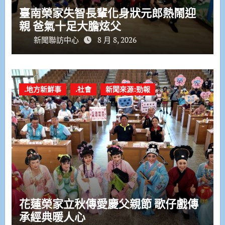
臺南榮家失智長輩化身狀元郎熱鬧迎
親 爸氣十足大膽炫父
新聞聯訪中心
8 月 8, 2026
.地方新鮮事
.社會
新聞來源:勁報
花蓮榮家立秋傳愛慶父親節 歌仔戲傳
承經典暖人心