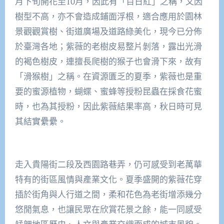
月下旬開花至10月，因此有「百日紅」之稱，又因
樹型不高，亦不會造成鋪面浮根，適合應用於園林
景觀觀賞樹、街道廣場及道路綠美化，現今已分佈
於臺灣各地；紫薇的老樹皮易整片剝落，露出光滑
的褐色樹皮，連擅長爬樹的猴子也會滑下來，故有
「滑猴樹」之稱。在資源匱乏的夏季，紫薇也是重
要的蜜源植物，蝴蝶、蜜蜂等授粉昆蟲在採食花蜜
時，也為其授粉，因此紫薇結果率高，秋日時可見
其結實纍纍。
走入貴陽街二段及西園路巷弄，仍可感受到老萬華
特有的街區風情與產業文化。夏季盛開的紫薇花穿
插於街角與人行道之間，柔和花色為老街增添幾分
悠閒氣息，也讓民眾在欣賞花景之餘，能一同感受