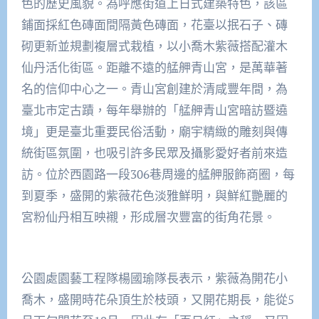
色的歷史風貌。為呼應街道上日式建築特色，該區
鋪面採紅色磚面間隔黃色磚面，花臺以抿石子、磚
砌更新並規劃複層式栽植，以小喬木紫薇搭配灌木
仙丹活化街區。距離不遠的艋舺青山宮，是萬華著
名的信仰中心之一。青山宮創建於清咸豐年間，為
臺北市定古蹟，每年舉辦的「艋舺青山宮暗訪暨遶
境」更是臺北重要民俗活動，廟宇精緻的雕刻與傳
統街區氛圍，也吸引許多民眾及攝影愛好者前來造
訪。位於西園路一段306巷周邊的艋舺服飾商圈，每
到夏季，盛開的紫薇花色淡雅鮮明，與鮮紅艷麗的
宮粉仙丹相互映襯，形成層次豐富的街角花景。
公園處園藝工程隊楊國瑜隊長表示，紫薇為開花小
喬木，盛開時花朵頂生於枝頭，又開花期長，能從5