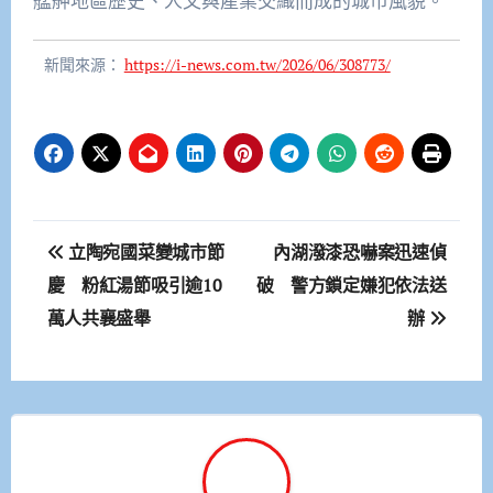
艋舺地區歷史、人文與產業交織而成的城市風貌。
新聞來源：
https://i-news.com.tw/2026/06/308773/
文
立陶宛國菜變城市節
內湖潑漆恐嚇案迅速偵
章
慶 粉紅湯節吸引逾10
破 警方鎖定嫌犯依法送
萬人共襄盛舉
辦
導
覽