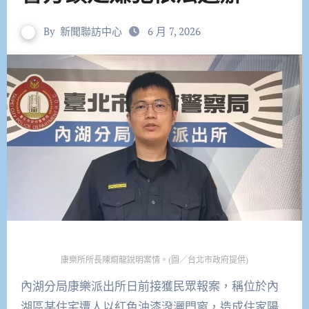
By
新聞聯訪中心
6 月 7, 2026
康樂所所長陳烱龍說明案情。(圖／台北市政府提供)
內湖分局康樂派出所日前接獲民眾報案，稱位於內
湖區某住宅遭人以紅色油漆潑灑門窗，造成住家陽