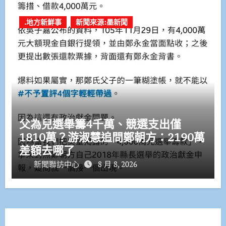
.地方新鮮事
新聞來源:墨新聞
父為兒選舉籌4千萬、競選支出僅
1810萬？游淑慧追問鄭朝方：2190萬
差額去哪了
新聞聯訪中心
8 月 8, 2026