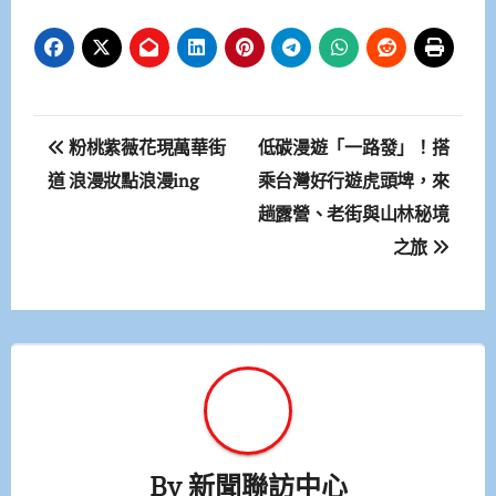
文
粉桃紫薇花現萬華街
低碳漫遊「一路發」！搭
章
道 浪漫妝點浪漫ing
乘台灣好行遊虎頭埤，來
趟露營、老街與山林秘境
導
之旅
覽
By
新聞聯訪中心