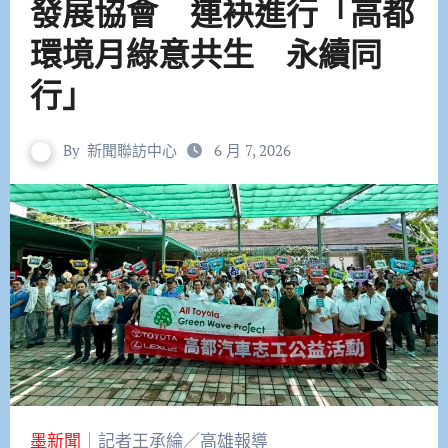
發展協會 連袂進行「高都
環境月綠意共生 永續同
行」
By
新聞聯訪中心
6 月 7, 2026
墨新聞
｜記者王承綸／高雄報導