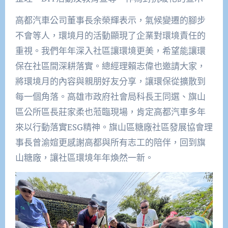
高都汽車公司董事長余榮輝表示，氣候變遷的腳步
不會等人，環境月的活動顯現了企業對環境責任的
重視。我們年年深入社區讓環境更美，希望能讓環
保在社區間深耕落實。總經理賴志偉也邀請大家，
將環境月的內容與親朋好友分享，讓環保從擴散到
每一個角落。高雄市政府社會局科長王同選、旗山
區公所區長莊家柔也蒞臨現場，肯定高都汽車多年
來以行動落實ESG精神。旗山區糖廠社區發展協會理
事長曾渝媗更感謝高都與所有志工的陪伴，回到旗
山糖廠，讓社區環境年年煥然一新。