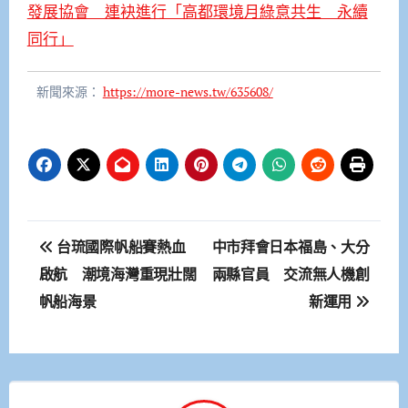
發展協會 連袂進行「高都環境月綠意共生 永續
同行」
新聞來源：
https://more-news.tw/635608/
文
台琉國際帆船賽熱血
中市拜會日本福島、大分
章
啟航 潮境海灣重現壯闊
兩縣官員 交流無人機創
帆船海景
新運用
導
覽